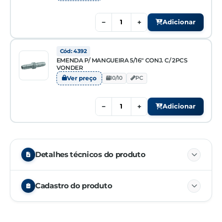
−
+
Adicionar
Cód: 4392
EMENDA P/ MANGUEIRA 5/16" CONJ. C/ 2PCS
VONDER
Ver preço
10/10
PC
−
+
Adicionar
Detalhes técnicos do produto
AÇO ZINCADO
Cadastro do produto
NCM
73071920