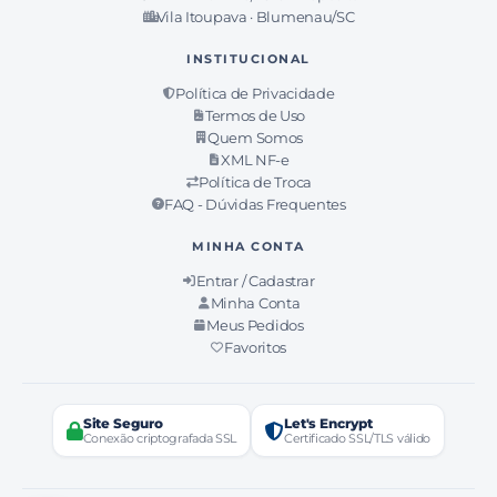
Vila Itoupava · Blumenau/SC
INSTITUCIONAL
Política de Privacidade
Termos de Uso
Quem Somos
XML NF-e
Política de Troca
FAQ - Dúvidas Frequentes
MINHA CONTA
Entrar / Cadastrar
Minha Conta
Meus Pedidos
Favoritos
Site Seguro
Let's Encrypt
Conexão criptografada SSL
Certificado SSL/TLS válido