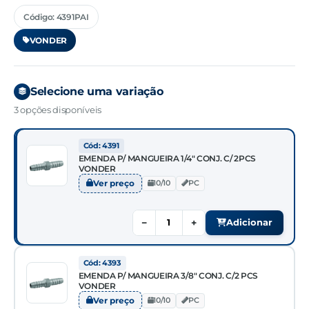
Código: 4391PAI
VONDER
Selecione uma variação
3 opções disponíveis
Cód: 4391
EMENDA P/ MANGUEIRA 1/4" CONJ. C/ 2PCS
VONDER
Ver preço
10/10
PC
−
+
Adicionar
Cód: 4393
EMENDA P/ MANGUEIRA 3/8" CONJ. C/2 PCS
VONDER
Ver preço
10/10
PC