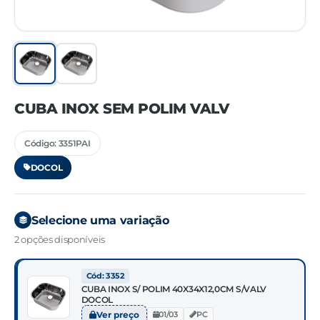
CUBA INOX SEM POLIM VALV
Código: 3351PAI
DOCOL
Selecione uma variação
2 opções disponíveis
Cód: 3352
CUBA INOX S/ POLIM 40X34X12,0CM S/VALV
DOCOL
Ver preço
01/03
PC