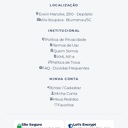
LOCALIZAÇÃO
Erwin Manzke, 2310 - Depósito
Vila Itoupava · Blumenau/SC
INSTITUCIONAL
Política de Privacidade
Termos de Uso
Quem Somos
XML NF-e
Política de Troca
FAQ - Dúvidas Frequentes
MINHA CONTA
Entrar / Cadastrar
Minha Conta
Meus Pedidos
Favoritos
Site Seguro
Let's Encrypt