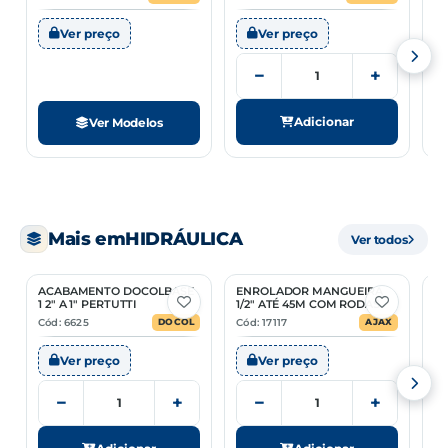
Ver preço
Ver preço
−
+
Adicionar
Ver Modelos
Mais em
HIDRÁULICA
Ver todos
ACABAMENTO DOCOLBASE
ENROLADOR MANGUEIRA
C
1 2" A 1" PERTUTTI
1/2" ATÉ 45M COM RODAS
Cód: 6625
Cód: 17117
Có
DOCOL
AJAX
Ver preço
Ver preço
−
+
−
+