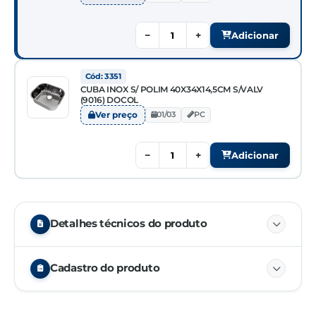
−
+
Adicionar
Cód: 3351
CUBA INOX S/ POLIM 40X34X14,5CM S/VALV
(9016) DOCOL
Ver preço
01/03
PC
−
+
Adicionar
Detalhes técnicos do produto
Cód. 3352
Cadastro do produto
Sem Válvula
Linha Standart
NCM
73241000