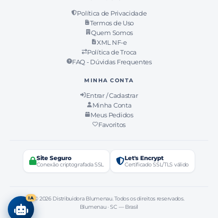
Política de Privacidade
Termos de Uso
Quem Somos
XML NF-e
Política de Troca
FAQ - Dúvidas Frequentes
MINHA CONTA
Entrar / Cadastrar
Minha Conta
Meus Pedidos
Favoritos
Site Seguro
Let's Encrypt
Conexão criptografada SSL
Certificado SSL/TLS válido
© 2026 Distribuidora Blumenau. Todos os direitos reservados.
IA
Blumenau · SC — Brasil