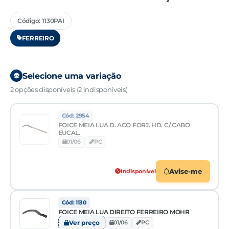
Código: 1130PAI
FERREIRO
Selecione uma variação
2 opções disponíveis (2 indisponíveis)
Cód: 2954
FOICE MEIA LUA D. ACO FORJ. HD. C/ CABO
EUCAL.
01/06
PC
Indisponível
Avise-me
Cód: 1130
FOICE MEIA LUA DIREITO FERREIRO MOHR
Ver preço
01/06
PC