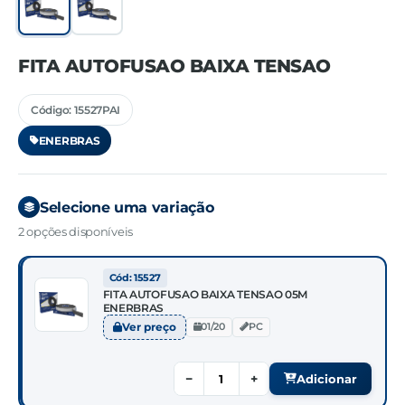
FITA AUTOFUSAO BAIXA TENSAO
Código: 15527PAI
ENERBRAS
Selecione uma variação
2 opções disponíveis
Cód: 15527
FITA AUTOFUSAO BAIXA TENSAO 05M
ENERBRAS
Ver preço
01/20
PC
−
+
Adicionar