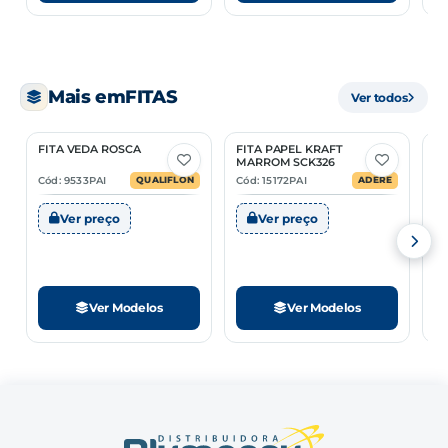
Mais em
FITAS
Ver todos
FITA VEDA ROSCA
FITA PAPEL KRAFT
KI
5 Opções
2 Opções
MARROM SCK326
E
RE
Cód: 9533PAI
Cód: 15172PAI
Có
QUALIFLON
ADERE
Ver preço
Ver preço
Ver Modelos
Ver Modelos