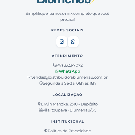
Simplifique, temos o mix completo que você
Cód: 13737
precisa!
ABRACADEIRA NYLON FERTAK 3,6X400MM
PRETA C/100 PC
REDES SOCIAIS
Ver preço
PT
−
+
Adicionar
ATENDIMENTO
(47) 3323-7072
Cód: 13738
WhatsApp
ABRACADEIRA NYLON FERTAK 4,8X150MM
PRETA C/100 PC
vendas@distribuidorablumenau.com.br
Ver preço
PT
Segunda a Sexta: 08h às 18h
LOCALIZAÇÃO
−
+
Adicionar
Erwin Manzke, 2310 - Depósito
Vila Itoupava · Blumenau/SC
Cód: 13333
INSTITUCIONAL
ABRACADEIRA NYLON FERTAK 4,8X200MM
PRETA C/100 PC
Política de Privacidade
Ver preço
PT