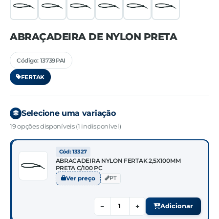
ABRAÇADEIRA DE NYLON PRETA
Código: 13739PAI
FERTAK
Selecione uma variação
19 opções disponíveis (1 indisponível)
Cód: 13327
ABRACADEIRA NYLON FERTAK 2,5X100MM
PRETA C/100 PC
Ver preço
PT
−
+
Adicionar