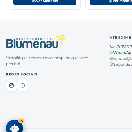
Ver Modelos
Ver Model
ATENDIME
(47) 3323-
WhatsAp
Simplifique, temos o mix completo que você
vendas@d
precisa!
Segunda a
REDES SOCIAIS
IA