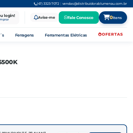
(47) 3323-7072
|
vendas@distribuidorablumenau.com.br
eu login!
0
Avise-me
Fale Conosco
itens
omprar
OFERTAS
´s
Ferragens
Ferramentas Elétricas
6500K