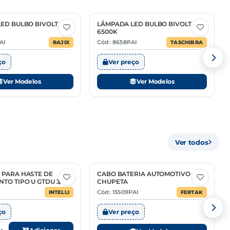
ED BULBO BIVOLT
LÂMPADA LED BULBO BIVOLT
3 Opções
6500K
AI
Cód: 8658PAI
RAJIX
TASCHIBRA
ço
Ver preço
Ver Modelos
Ver Modelos
Ver todos
 PARA HASTE DE
CABO BATERIA AUTOMOTIVO
2 Opções
TO TIPO U GTDU 3/8"-
CHUPETA
Cód: 15509PAI
INTELLI
FERTAK
ço
Ver preço