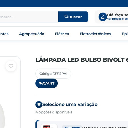
Olá, faça s
Buscar
Ver preços e c
antes
Agropecuária
Elétrica
Eletroeletrônicos
Epi
LÂMPADA LED BULBO BIVOLT 
Código: 13712PAI
AVANT
Selecione uma variação
4 opções disponíveis