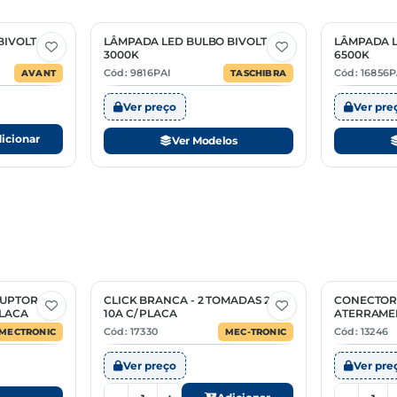
BIVOLT
LÂMPADA LED BULBO BIVOLT
LÂMPADA L
2 Opções
3 Opções
3000K
6500K
Cód: 9816PAI
Cód: 16856P
AVANT
TASCHIBRA
Ver preço
Ver pre
icionar
Ver Modelos
RUPTOR
CLICK BRANCA - 2 TOMADAS 2P+T
CONECTOR
PLACA
10A C/ PLACA
ATERRAMEN
IPS-4-2/0
Cód: 17330
Cód: 13246
MECTRONIC
MEC-TRONIC
Ver preço
Ver pre