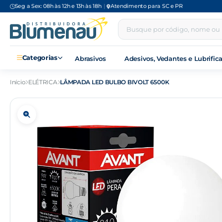
Seg a Sex: 08h às 12h e 13h às 18h
|
Atendimento para SC e PR
Categorias
Abrasivos
Adesivos, Vedantes e Lubrific
Início
ELÉTRICA
LÂMPADA LED BULBO BIVOLT 6500K