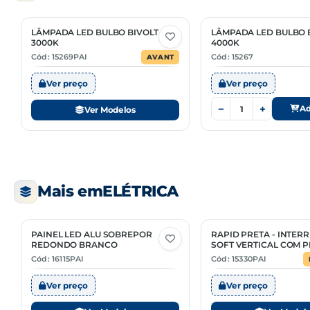
LÂMPADA LED BULBO BIVOLT
LÂMPADA LED BULBO 
2 Opções
3000K
4000K
Cód: 15269PAI
Cód: 15267
AVANT
Ver preço
Ver preço
−
+
Ad
Ver Modelos
Mais em
ELÉTRICA
PAINEL LED ALU SOBREPOR
RAPID PRETA - INTER
6 Opções
2 Opções
REDONDO BRANCO
SOFT VERTICAL COM 
Cód: 16115PAI
Cód: 15330PAI
Ver preço
Ver preço