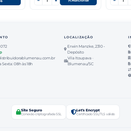
−
+
−
Adicionar
os
NTO
LOCALIZAÇÃO
I
7072
Erwin Manzke, 2310 -
p
Depósito
istribuidorablumenau.com.br
Vila Itoupava ·
 Sexta: 08h às 18h
Blumenau/SC
Site Seguro
Let's Encrypt
Conexão criptografada SSL
Certificado SSL/TLS válido