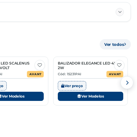
85395200
Ver todos
MÚLTIPLO
—
 LED SCALENUS
BALIZADOR ELEGANCE LED 4X4
2 Opções
VOLT
2W
—
AI
Cód: 15231PAI
AVANT
AVANT
—
ço
Ver preço
Ver Modelos
Ver Modelos
—