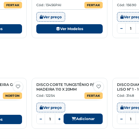
Cód: 13456PAI
Cód: 15690
FERTAK
FERTAK
Ver preço
Ver pre
−
os
Ver Modelos
EIRA G-100
DISCO CORTE TUNGSTÊNIO P/
DISCO DI
MADEIRA 110 X 20MM
LISO Nº 1 -
Cód: 12254
Cód: 3148
NORTON
FERTAK
Ver preço
Ver pre
−
+
−
Adicionar
os