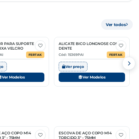
68042211
Ver todos
MÚLTIPLO
—
R PARA SUPORTE
ALICATE BICO LONGNOSE COM
2 Opções
LIXA VELCRO
DENTE
—
AI
Cód: 15369PAI
FERTAK
FERTAK
—
ço
Ver preço
Ver Modelos
Ver Modelos
 AÇO COPO M14
ESCOVA DE AÇO COPO M14
3" - 75MM
TORCIDO 3" - 75MM