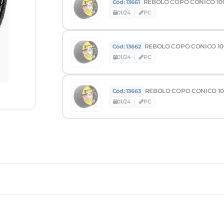
REBOLO COPO CONICO 100
Cód: 13661
01/24
PC
REBOLO COPO CONICO 100
Cód: 13662
01/24
PC
REBOLO COPO CONICO 100
Cód: 13663
01/24
PC
tos, mármores, granitos, pedras e concretos em geral