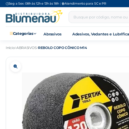
Seg a Sex: 08h às 12h e 13h às 18h
|
Atendimento para SC e PR
Categorias
Abrasivos
Adesivos, Vedantes e Lubrific
Início
ABRASIVOS
REBOLO COPO CÔNICO M14