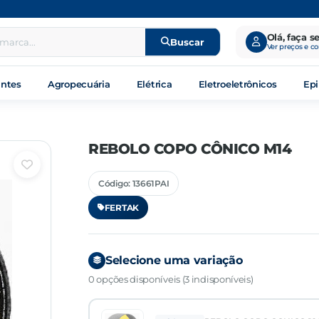
Olá, faça s
Buscar
Ver preços e c
antes
Agropecuária
Elétrica
Eletroeletrônicos
Epi
REBOLO COPO CÔNICO M14
Código: 13661PAI
FERTAK
Selecione uma variação
0 opções disponíveis (3 indisponíveis)