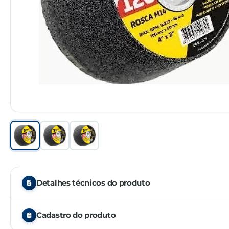
Detalhes técnicos do produto
Ideal para desbastar, polir e ajustar cortes em porcelana
Cadastro do produto
Rosca padrão M14