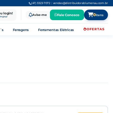
(47) 3323-7072
|
vendas@distribuidorablumenau.com.br
eu login!
0
Avise-me
Fale Conosco
itens
omprar
OFERTAS
´s
Ferragens
Ferramentas Elétricas