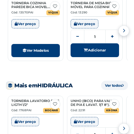
TORNEIRA COZINHA
TORNEIRA DE MESA BICA
TO
2 Opções
PAREDE BICA MOVEL
MÓVEL PARA COZINHA
M
LAGUNE
BRANCA PACIFIC
FI
Cód: 13570PAI
Cód: 13290
Có
VIQUA
VIQUA
Ver preço
Ver preço
−
+
Adicionar
Ver Modelos
Mais em
HIDRÁULICA
Ver todos
TORNEIRA LAVATORIO DN15
UNHO (BICO) PARA VALV.
G
2 Opções
LIGTH 1/2"
DE PIA E LAVAT. 1(7 8")X3 4"
A
COM 20
Cód: 1768PAI
Cód: 2291
Có
BOGNAR
KRONA
Ver preço
Ver preço