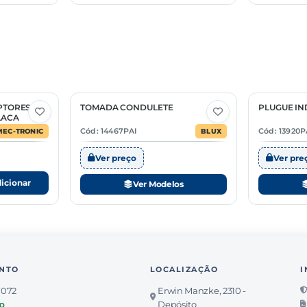
UPTORES
TOMADA CONDULETE
PLUGUE IN
2 Opções
4 Opções
LACA
Cód: 14467PAI
Cód: 13920P
MEC-TRONIC
BLUX
Ver preço
Ver pre
icionar
Ver Modelos
NTO
LOCALIZAÇÃO
I
7072
Erwin Manzke, 2310 -
p
Depósito