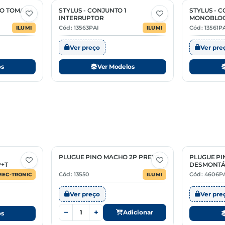
PC
TO TOMADA
STYLUS - CONJUNTO 1
STYLUS - 
2 Opções
2 Opções
O
INTERRUPTOR
MONOBLOC
PC
Cód: 13563PAI
Cód: 13561P
ILUMI
ILUMI
Ver preço
Ver pre
os
Ver Modelos
PLUGUE PINO MACHO 2P PRETO
PLUGUE P
2 Opções
P+T
DESMONTÁ
Cód: 13550
Cód: 4606P
MEC-TRONIC
ILUMI
Ver preço
Ver pre
−
+
Adicionar
os