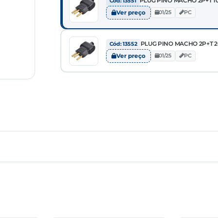
PLUG PINO MACHO 2P+T 10
Cód: 13551
Ver preço
01/25
PC
PLUG PINO MACHO 2P+T 20
Cód: 13552
Ver preço
01/25
PC
UN.