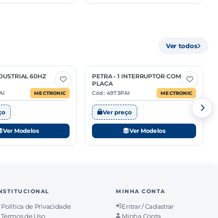
Ver todos
DUSTRIAL 60HZ
PETRA - 1 INTERRUPTOR COM
2 Opções
PLACA
AI
Cód: 4973PAI
MECTRONIC
MECTRONIC
ço
Ver preço
Ver Modelos
Ver Modelos
NSTITUCIONAL
MINHA CONTA
Política de Privacidade
Entrar / Cadastrar
Termos de Uso
Minha Conta