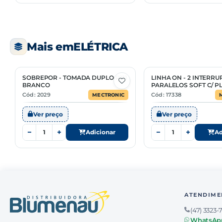
Mais em
ELÉTRICA
SOBREPOR - TOMADA DUPLO RJ11
LINHA ON - 2 INTERR
BRANCO
PARALELOS SOFT C/ P
Cód: 2029
Cód: 17338
MECTRONIC
Ver preço
Ver preço
−
+
−
+
Adicionar
Ad
ATENDIME
(47) 3323-
WhatsAp