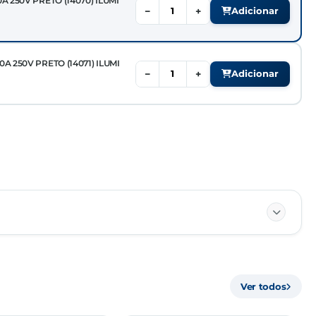
A 250V PRETO (14070) ILUMI
−
+
Adicionar
A 250V PRETO (14071) ILUMI
−
+
Adicionar
85369090
Ver todos
MÚLTIPLO