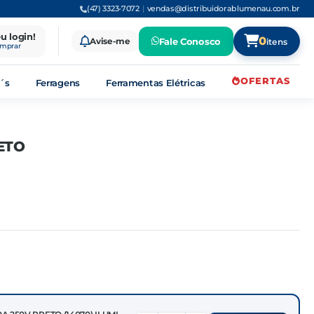
(47) 3323-7072
|
vendas@distribuidorablumenau.com.br
eu login!
0
Avise-me
Fale Conosco
itens
omprar
OFERTAS
´s
Ferragens
Ferramentas Elétricas
ETO