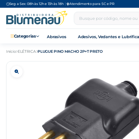
Seg a Sex: 08h às 12h e 13h às 18h
|
Atendimento para SC e PR
Categorias
Abrasivos
Adesivos, Vedantes e Lubrific
Início
ELÉTRICA
PLUGUE PINO MACHO 2P+T PRETO