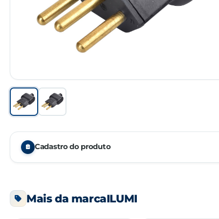
Cadastro do produto
NCM
Mais da marca
ILUMI
CÓDIGO
EMBALAGEM