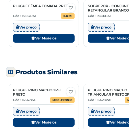
13551
01/25
PLUGUE FÊMEA TOMADA PRETA
SOBREPOR - CONJUN
3 Opções
2 Opções
RETANGULAR BRANC
13552
01/25
Cód: 13554PAI
Cód: 13556PAI
ILUMI
Ver preço
Ver preço
Ver Modelos
Ver Model
Produtos Similares
PLUGUE PINO MACHO 2P+T
PLUGUE PINO MACHO
2 Opções
1 Opção
PRETO
TRIANGULAR PRETO 2
Cód: 16347PAI
Cód: 16428PAI
MEC-TRONIC
Ver preço
Ver preço
Ver Modelos
Ver Model