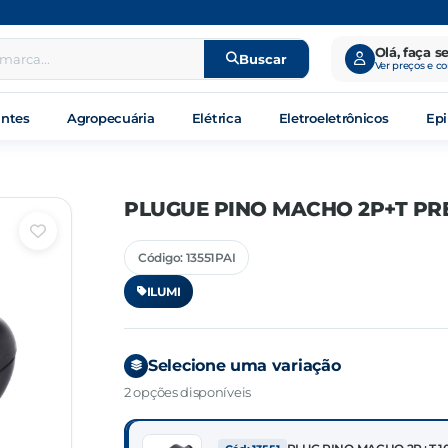
Olá, faça s
Buscar
Ver preços e c
antes
Agropecuária
Elétrica
Eletroeletrônicos
Epi
PLUGUE PINO MACHO 2P+T PR
Código: 13551PAI
ILUMI
Selecione uma variação
2 opções disponíveis