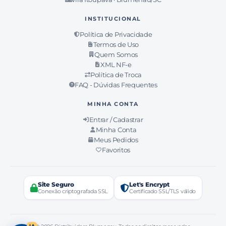
INSTITUCIONAL
Política de Privacidade
Termos de Uso
Quem Somos
XML NF-e
Política de Troca
FAQ - Dúvidas Frequentes
MINHA CONTA
Entrar / Cadastrar
Minha Conta
Meus Pedidos
Favoritos
Site Seguro
Let's Encrypt
Conexão criptografada SSL
Certificado SSL/TLS válido
IA