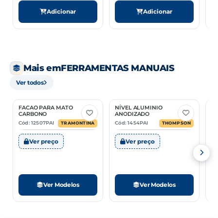
Adicionar
Adicionar
Mais em
FERRAMENTAS MANUAIS
Ver todos
FACAO PARA MATO
NÍVEL ALUMINIO
L
6 Opções
2 Opções
CARBONO
ANODIZADO
C
Cód: 12507PAI
Cód: 1454PAI
Có
TRAMONTINA
THOMPSON
Ver preço
Ver preço
Ver Modelos
Ver Modelos