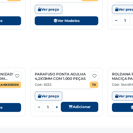
Ver preço
Ver pre
−
os
Ver Modelos
ANIZADO
PARAFUSO PONTA AGULHA
ROLDANA 
6 Opções
OM
4,2X13MM COM 1.000 PEÇAS
MACIÇA P
Cód: 9232
Cód: 3444P
BANKERSEN
TX
Ver preço
Ver pre
−
+
Adicionar
os