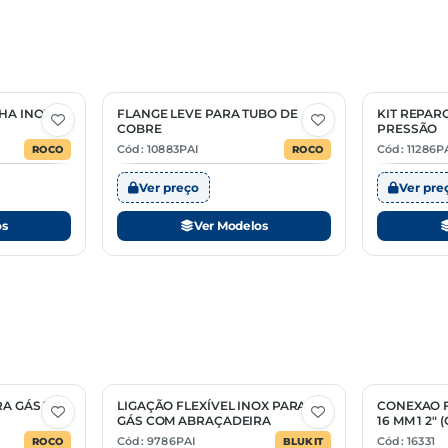
UN.
PC
HA INOX
FLANGE LEVE PARA TUBO DE
KIT REPAR
2 Opções
2 Opções
COBRE
PRESSÃO
PC
Cód: 10883PAI
Cód: 11286P
ROCO
ROCO
Ver preço
Ver pre
os
Ver Modelos
A GÁS 3/8”
LIGAÇÃO FLEXÍVEL INOX PARA
CONEXAO F
2 Opções
GÁS COM ABRAÇADEIRA
16 MM 1 2" 
Cód: 9786PAI
Cód: 16331
ROCO
BLUKIT