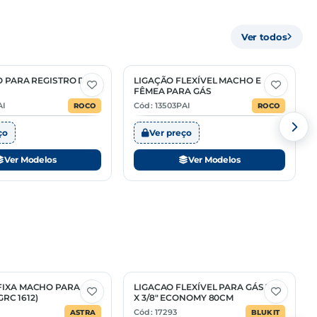
40092290
Ver todos
MÚLTIPLO
—
O PARA REGISTRO DE
LIGAÇÃO FLEXÍVEL MACHO E
2 Opções
FÊMEA PARA GÁS
—
AI
Cód: 13503PAI
ROCO
ROCO
ço
Ver preço
Ver Modelos
Ver Modelos
IXA MACHO PARA GAS
LIGACAO FLEXÍVEL PARA GÁS 3/8
(GRC 1612)
X 3/8" ECONOMY 80CM
Cód: 17293
ASTRA
BLUKIT