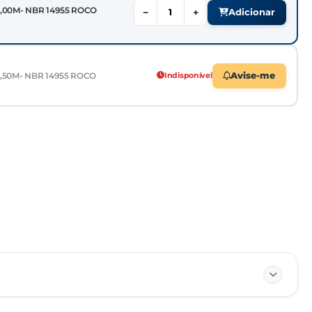
-1,00M- NBR 14955 ROCO
−
+
Adicionar
-1,50M- NBR 14955 ROCO
Indisponível
Avise-me