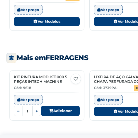
Ver preço
Ver preço
Ver Modelos
Ver Model
Mais em
FERRAGENS
KIT PINTURA MOD. KT1000 5
LIXEIRA DE AÇO GALV
2 Opções
PEÇAS INTECH MACHINE
CHAPA PERFURADA C
SUPORTE
Cód: 9618
Cód: 3739PAI
Ver preço
Ver preço
−
+
Adicionar
Ver Model