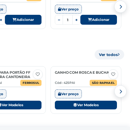
ço
Ver preço
+
−
+
Adicionar
Adicionar
Ver todos
PARA PORTÃO FF
GANHO COM ROSCA E BUCHA
3 Opções
ARA CANTONEIRA
AI
Cód: 425PAI
FERROSUL
SÃO RAPHAEL
ço
Ver preço
Ver Modelos
Ver Modelos