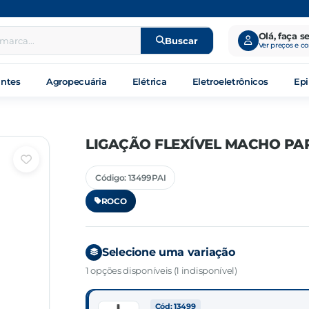
Olá, faça s
Buscar
Ver preços e c
antes
Agropecuária
Elétrica
Eletroeletrônicos
Epi
LIGAÇÃO FLEXÍVEL MACHO PA
Código: 13499PAI
ROCO
Selecione uma variação
1 opções disponíveis (1 indisponível)
Cód: 13499