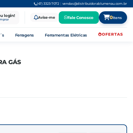
(47) 3323-7072
|
vendas@distribuidorablumenau.com.br
eu login!
0
Avise-me
Fale Conosco
itens
omprar
OFERTAS
´s
Ferragens
Ferramentas Elétricas
RA GÁS