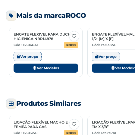
NCM
Mais da marca
ROCO
CÓDIGO
EMBALAGEM
13499
01/01
ENGATE FLEXIVEL PARA DUCHA
ENGATE FLEXÍVEL MAL
2 Opções
2 Opções
HIGIENICA NBR14878
1/2" [M] X [F]
13500
01/01
Cód: 13504PAI
Cód: 17209PAI
ROCO
Ver preço
Ver preço
Ver Modelos
Ver Model
Produtos Similares
LIGAÇÃO FLEXÍVEL MACHO E
LIGAÇÃO FLEXÍVEL PAR
2 Opções
5 Opções
FÊMEA PARA GÁS
TM X 3/8”
Cód: 13503PAI
Cód: 12727PAI
ROCO