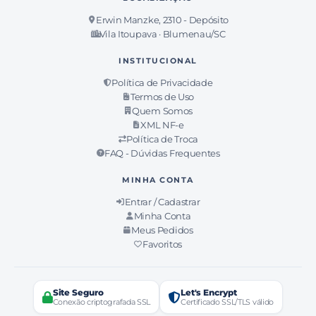
Erwin Manzke, 2310 - Depósito
Vila Itoupava · Blumenau/SC
INSTITUCIONAL
Política de Privacidade
Termos de Uso
Quem Somos
XML NF-e
Política de Troca
FAQ - Dúvidas Frequentes
MINHA CONTA
Entrar / Cadastrar
Minha Conta
Meus Pedidos
Favoritos
Site Seguro
Let's Encrypt
Conexão criptografada SSL
Certificado SSL/TLS válido