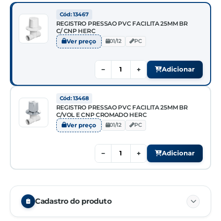
Cód: 13467
REGISTRO PRESSAO PVC FACILITA 25MM BR
C/ CNP HERC
Ver preço
01/12
PC
−
+
Adicionar
Cód: 13468
REGISTRO PRESSAO PVC FACILITA 25MM BR
C/VOL E CNP CROMADO HERC
Ver preço
01/12
PC
−
+
Adicionar
Cadastro do produto