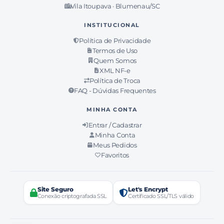
Vila Itoupava · Blumenau/SC
INSTITUCIONAL
Política de Privacidade
Termos de Uso
Quem Somos
XML NF-e
Política de Troca
FAQ - Dúvidas Frequentes
MINHA CONTA
Entrar / Cadastrar
Minha Conta
Meus Pedidos
Favoritos
Site Seguro
Let's Encrypt
Conexão criptografada SSL
Certificado SSL/TLS válido