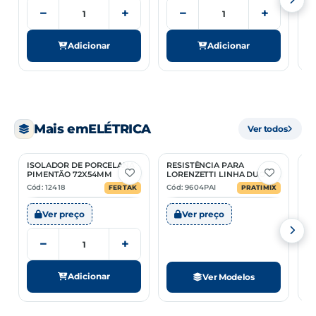
−
+
−
+
Adicionar
Adicionar
Mais em
ELÉTRICA
Ver todos
ISOLADOR DE PORCELANA
RESISTÊNCIA PARA
Q
2 Opções
PIMENTÃO 72X54MM
LORENZETTI LINHA DUO
D
T
Cód: 12418
Cód: 9604PAI
Có
FERTAK
PRATIMIX
Ver preço
Ver preço
−
+
Adicionar
Ver Modelos