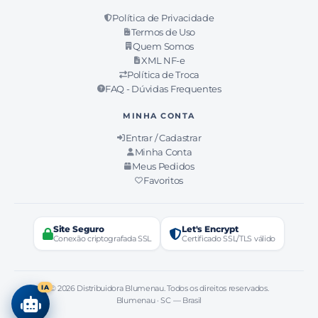
Política de Privacidade
Termos de Uso
Quem Somos
XML NF-e
Política de Troca
FAQ - Dúvidas Frequentes
MINHA CONTA
Entrar / Cadastrar
Minha Conta
Meus Pedidos
Favoritos
Site Seguro
Let's Encrypt
Conexão criptografada SSL
Certificado SSL/TLS válido
IA
© 2026 Distribuidora Blumenau. Todos os direitos reservados.
Blumenau · SC — Brasil