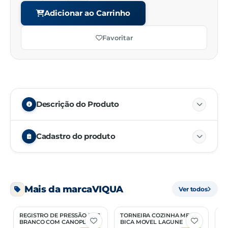
Adicionar ao Carrinho
Favoritar
Descrição do Produto
Cadastro do produto
Embalagem
01/01
Mais da marca
VIQUA
Ver todos
Unidade de venda
PC
REGISTRO DE PRESSÃO PVC
TORNEIRA COZINHA MESA
T
NCM
84818019
2 Opções
2 Opções
BRANCO COM CANOPLA
BICA MOVEL LAGUNE
P