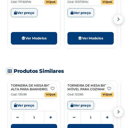
L
Cód: 17150PAI
Cód: 13572PAI
Có
VIQUA
VIQUA
Ver preço
Ver preço
Ver Modelos
Ver Modelos
Produtos Similares
TORNEIRA DE MESA BICA
TORNEIRA DE MESA BICA
T
ALTA PARA BANHEIRO
MÓVEL PARA COZINHA
ME
FIENZA CRISTAL
BRANCA PACIFIC
Cód: 13599
Cód: 13290
Có
VIQUA
VIQUA
Ver preço
Ver preço
−
+
−
+