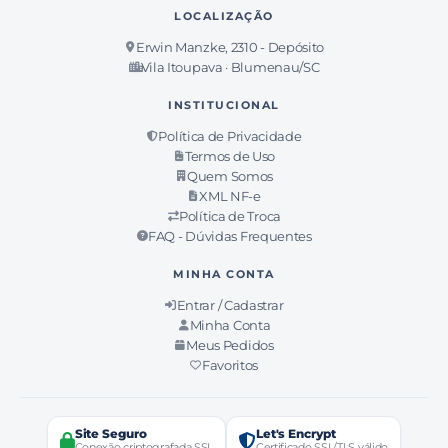
LOCALIZAÇÃO
Erwin Manzke, 2310 - Depósito
Vila Itoupava · Blumenau/SC
INSTITUCIONAL
Política de Privacidade
Termos de Uso
Quem Somos
XML NF-e
Política de Troca
FAQ - Dúvidas Frequentes
MINHA CONTA
Entrar / Cadastrar
Minha Conta
Meus Pedidos
Favoritos
Site Seguro
Let's Encrypt
Conexão criptografada SSL
Certificado SSL/TLS válido