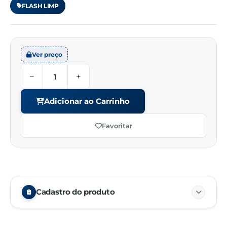
FLASH LIMP
Ver preço
−
+
Adicionar ao Carrinho
Favoritar
Cadastro do produto
Embalagem
01/01