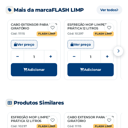
Mais da marca
FLASH LIMP
Ver todos
Unidade de venda
PC
CABO EXTENSOR PARA MOP
ESFREGÃO MOP LIMPEZA
E
NCM
96039000
GIRATÓRIO
PRÁTICA 12 LITROS
Cód: 11115
Cód: 10297
Có
FLASH LIMP
FLASH LIMP
Ver preço
Ver preço
−
+
−
+
Adicionar
Adicionar
Produtos Similares
ESFREGÃO MOP LIMPEZA
CABO EXTENSOR PARA MOP
MO
PRÁTICA 12 LITROS
GIRATÓRIO
M
TE
Cód: 10297
Cód: 11115
Có
FLASH LIMP
FLASH LIMP