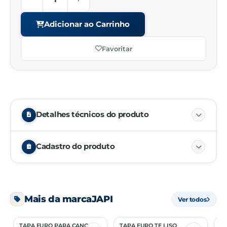
Adicionar ao Carrinho
Favoritar
Detalhes técnicos do produto
Cadastro do produto
Embalagem
01/01
Mais da marca
JAPI
Ver todos
Unidade de venda
PC
TAPA FURO PARA CANOS
TAPA FURO TE LISO
TE