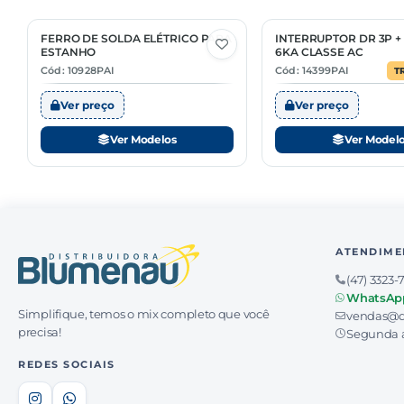
FERRO DE SOLDA ELÉTRICO PARA
INTERRUPTOR DR 3P + 
4 Opções
3 Opções
ESTANHO
6KA CLASSE AC
Cód: 10928PAI
Cód: 14399PAI
T
Ver preço
Ver preço
Ver Modelos
Ver Model
ATENDIME
(47) 3323-
WhatsAp
Simplifique, temos o mix completo que você
vendas@d
precisa!
Segunda a
REDES SOCIAIS