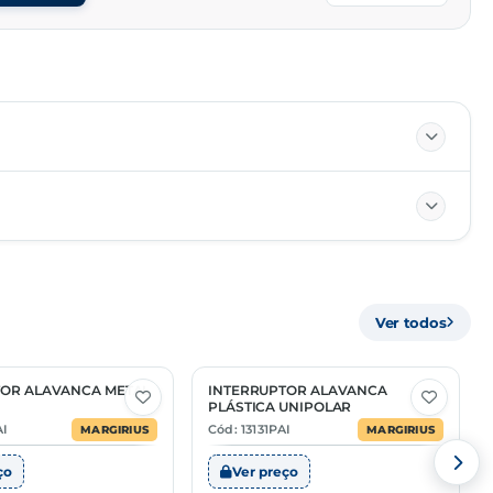
01/01
Ver todos
PC
85364900
TOR ALAVANCA METAL
INTERRUPTOR ALAVANCA
6 Opções
PLÁSTICA UNIPOLAR
AI
Cód: 13131PAI
MARGIRIUS
MARGIRIUS
ço
Ver preço