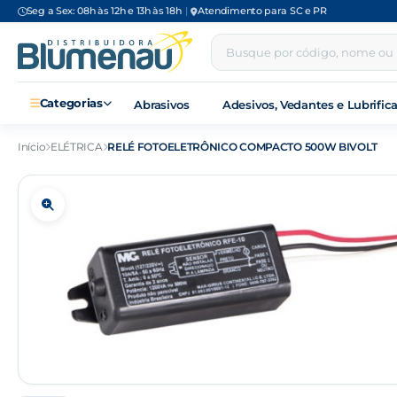
Seg a Sex: 08h às 12h e 13h às 18h
|
Atendimento para SC e PR
Categorias
Abrasivos
Adesivos, Vedantes e Lubrific
Início
ELÉTRICA
RELÉ FOTOELETRÔNICO COMPACTO 500W BIVOLT