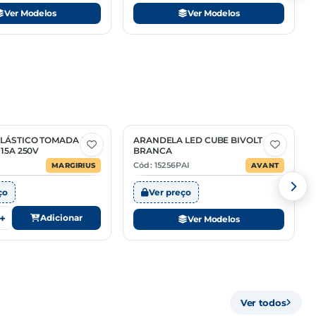
Ver Modelos
Ver Modelos
LÁSTICO TOMADA BS2
ARANDELA LED CUBE BIVOLT
2 Opções
15A 250V
BRANCA
Cód: 15256PAI
MARGIRIUS
AVANT
ço
Ver preço
+
Adicionar
Ver Modelos
Ver todos