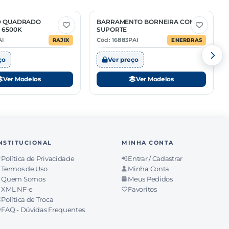
ED QUADRADO
BARRAMENTO BORNEIRA COM
4 Opções
 6500K
SUPORTE
AI
Cód: 16883PAI
RAJIX
ENERBRAS
ço
Ver preço
Ver Modelos
Ver Modelos
NSTITUCIONAL
MINHA CONTA
Política de Privacidade
Entrar / Cadastrar
Termos de Uso
Minha Conta
Quem Somos
Meus Pedidos
XML NF-e
Favoritos
Política de Troca
FAQ - Dúvidas Frequentes