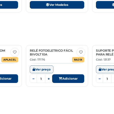
os
Ver Modelos
COM
RELÉ FOTOELETRICO FÁCIL
SUPORTE P
BIVOLT 10A
PARA RELÉ 
Cód: 17176
Cód: 13137
APLACEL
RAJIX
Ver preço
Ver pre
−
+
−
icionar
Adicionar