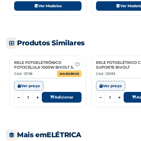
Ver Modelos
Ver Model
Produtos Similares
RELE FOTOELETRÔNICO
RELE FOTOELÉTRICO 
FOTOCELULA 1000W BIVOLT SEM
SUPORTE BIVOLT
SUPORTE
Cód: 13138
Cód: 12083
MARGIRIUS
Ver preço
Ver preço
−
+
−
+
Adicionar
Ad
Mais em
ELÉTRICA