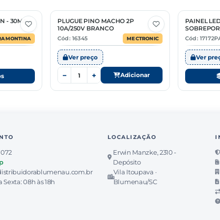
N - 30MA -
PLUGUE PINO MACHO 2P
PAINEL L
2 Opções
10A/250V BRANCO
SOBREPOR
Cód: 16345
Cód: 17172P
RAMONTINA
MECTRONIC
Ver preço
Ver pre
−
+
Adicionar
os
NTO
LOCALIZAÇÃO
I
7072
Erwin Manzke, 2310 -
p
Depósito
istribuidorablumenau.com.br
Vila Itoupava ·
 Sexta: 08h às 18h
Blumenau/SC