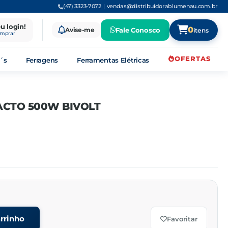
(47) 3323-7072
|
vendas@distribuidorablumenau.com.br
eu login!
0
Avise-me
Fale Conosco
itens
omprar
OFERTAS
´s
Ferragens
Ferramentas Elétricas
ACTO 500W BIVOLT
rrinho
Favoritar