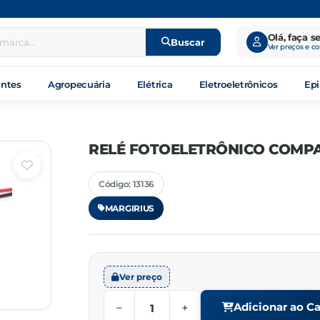
Olá, faça s
Buscar
Ver preços e c
antes
Agropecuária
Elétrica
Eletroeletrônicos
Epi
RELÉ FOTOELETRÔNICO COMP
Código: 13136
MARGIRIUS
Ver preço
−
+
Adicionar ao Ca