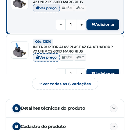
A? UNIP CS-301D MARGIRIUS
Ver preço
01/01
PC
−
+
Adicionar
Cód: 13130
INTERRUPTOR ALAV PLAST AZ 6A ATUADOR ?
A? UNIP CS-301D MARGIRIUS
Ver preço
01/01
PC
−
+
Adicionar
Ver todas as 6 variações
Cód: 13129
INTERRUPTOR ALAV PLAST BR 6A ATUADOR ?
A? UNIP CS-301D MARGIRIUS
Ver preço
01/01
PC
Detalhes técnicos do produto
Cód. 13131
−
+
Adicionar
Cadastro do produto