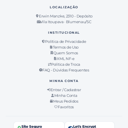
LOCALIZAÇÃO
Erwin Manzke, 2310 - Depósito
Vila Itoupava · Blumenau/SC
INSTITUCIONAL
Política de Privacidade
Termos de Uso
Quem Somos
XML NF-e
Política de Troca
FAQ - Dúvidas Frequentes
MINHA CONTA
Entrar / Cadastrar
Minha Conta
Meus Pedidos
Favoritos
Site Seguro
Let's Encrypt