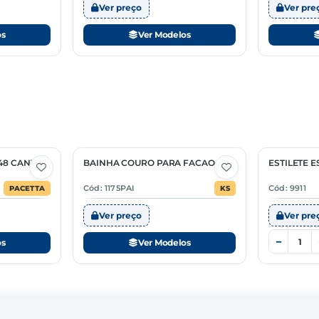
Ver preço
Ver pre
os
Ver Modelos
48 CANTO
BAINHA COURO PARA FACAO
ESTILETE 
5 Opções
Cód: 1175PAI
Cód: 9911
PACETTA
KS
Ver preço
Ver pre
−
os
Ver Modelos