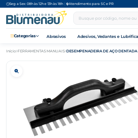
Seg a Sex: 08h às 12h e 13h às 18h
|
Atendimento para SC e PR
Categorias
Abrasivos
Adesivos, Vedantes e Lubrific
Início
FERRAMENTAS MANUAIS
DESEMPENADEIRA DE AÇO DENTADA