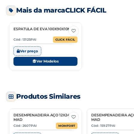
Mais da marca
CLICK FÁCIL
CÓDIGO
EMBALAGEM
13123
01/66
ESPATULA DE EVA 100X90X10MM
2 Opções
13122
01/54
Cód: 13125PAI
CLICK FÁCIL
13121
01/42
Ver preço
Ver Modelos
Produtos Similares
DESEMPENADEIRA AÇO 12X24
DESEMPENADEIRA AÇO
2 Opções
2 Opções
MAD
MAD
Cód: 2607PAI
Cód: 15927PAI
MOMFORT