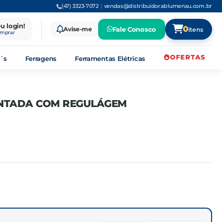
(47) 3323-7072
|
vendas@distribuidorablumenau.com.br
eu login!
0
Avise-me
Fale Conosco
itens
omprar
OFERTAS
´s
Ferragens
Ferramentas Elétricas
NTADA COM REGULÁGEM