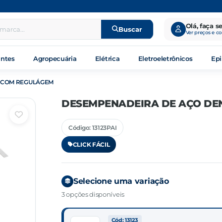
Olá, faça s
Buscar
Ver preços e c
antes
Agropecuária
Elétrica
Eletroeletrônicos
Epi
 COM REGULÁGEM
DESEMPENADEIRA DE AÇO DE
Código: 13123PAI
CLICK FÁCIL
Selecione uma variação
3 opções disponíveis
Cód: 13123