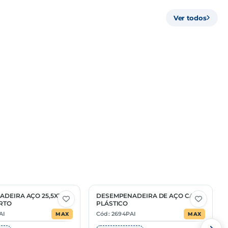
Ver todos
MÚLTIPLO
—
—
—
DEIRA AÇO 25,5X12
DESEMPENADEIRA DE AÇO CABO
2 Opções
RTO
PLÁSTICO
AI
Cód: 2694PAI
MAX
MAX