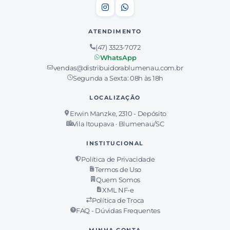
ATENDIMENTO
(47) 3323-7072
WhatsApp
vendas@distribuidorablumenau.com.br
Segunda a Sexta: 08h às 18h
LOCALIZAÇÃO
Erwin Manzke, 2310 - Depósito
Vila Itoupava · Blumenau/SC
INSTITUCIONAL
Política de Privacidade
Termos de Uso
Quem Somos
XML NF-e
Política de Troca
FAQ - Dúvidas Frequentes
MINHA CONTA