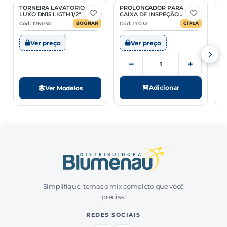
TORNEIRA LAVATORIO
PROLONGADOR PARA
R
2 Opções
LUXO DN15 LIGTH 1/2"
CAIXA DE INSPEÇÃO
P
ESGOTO 4,2 L
Cód: 1761PAI
Cód: 17032
Có
BOGNAR
CIPLA
Ver preço
Ver preço
−
+
Adicionar
Ver Modelos
Simplifique, temos o mix completo que você
precisa!
REDES SOCIAIS