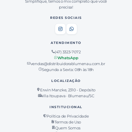
Simplifique, temos o mix completo que você
precisa!
REDES SOCIAIS
ATENDIMENTO
(47) 3323-7072
WhatsApp
vendas@distribuidorablumenau.com.br
Segunda a Sexta: 08h às 18h
LOCALIZAÇÃO
Erwin Manzke, 2310 - Depósito
Vila Itoupava · Blumenau/SC
INSTITUCIONAL
Política de Privacidade
Termos de Uso
Quem Somos