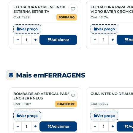
FECHADURA POPLINE INOX
FECHADURA PARA PO
EXTERNA ESTREITA
VIDRO BATER CROM C
REDONDO
Cód: 1952
Cód: 15174
SOPRANO
Ver preço
Ver preço
−
+
−
+
Adicionar
Ad
Mais em
FERRAGENS
BOMBA DE AR VERTICAL PARA
GUIA INTERNO DE ALU
ENCHER PNEUS
Cód: 11807
Cód: 8863
BRASFORT
Ver preço
Ver preço
−
+
−
+
Adicionar
Ad