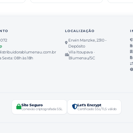
NTO
LOCALIZAÇÃO
I
7072
Erwin Manzke, 2310 -
p
Depósito
istribuidorablumenau.com.br
Vila Itoupava ·
 Sexta: 08h às 18h
Blumenau/SC
Site Seguro
Let's Encrypt
Conexão criptografada SSL
Certificado SSL/TLS válido