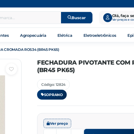
Olá, faça s
Buscar
Ver preços e c
antes
Agropecuária
Elétrica
Eletroeletrônicos
Epi
A CROMADA ROS34 (BR45 PK65)
FECHADURA PIVOTANTE COM 
(BR45 PK65)
Código: 12824
SOPRANO
Ver preço