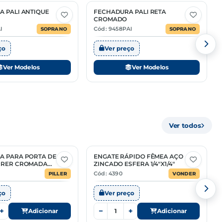
 PALI ANTIQUE
FECHADURA PALI RETA
3 Opções
CROMADO
I
Cód: 9458PAI
SOPRANO
SOPRANO
ço
Ver preço
Ver Modelos
Ver Modelos
Ver todos
A PARA PORTA DE
ENGATE RÁPIDO FÊMEA AÇO
RRER CROMADA
ZINCADO ESFERA 1/4"X1/4"
 REDONDO
Cód: 4390
PILLER
VONDER
ço
Ver preço
+
−
+
Adicionar
Adicionar