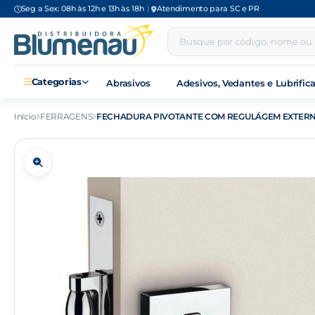
Seg a Sex: 08h às 12h e 13h às 18h
|
Atendimento para SC e PR
Categorias
Abrasivos
Adesivos, Vedantes e Lubrific
Início
FERRAGENS
FECHADURA PIVOTANTE COM REGULÁGEM EXTERN