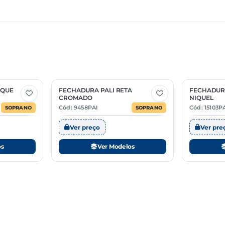
roseta Ros34
IQUE
FECHADURA PALI RETA
FECHADUR
3 Opções
2 Opções
CROMADO
NIQUEL
Cód: 9458PAI
Cód: 15103P
SOPRANO
SOPRANO
Ver preço
Ver pre
os
Ver Modelos