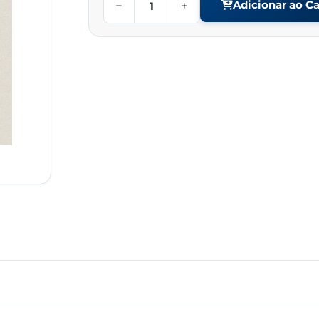
−
+
Adicionar ao Ca