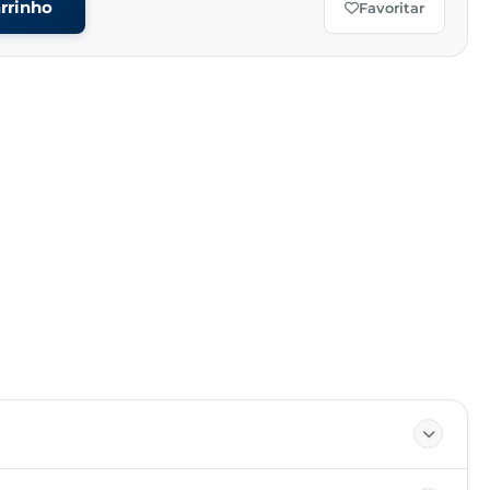
rrinho
Favoritar