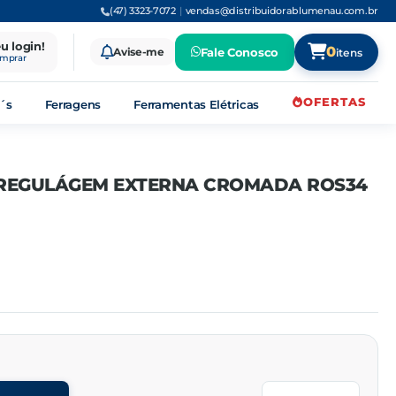
(47) 3323-7072
|
vendas@distribuidorablumenau.com.br
eu login!
0
Avise-me
Fale Conosco
itens
omprar
OFERTAS
´s
Ferragens
Ferramentas Elétricas
REGULÁGEM EXTERNA CROMADA ROS34