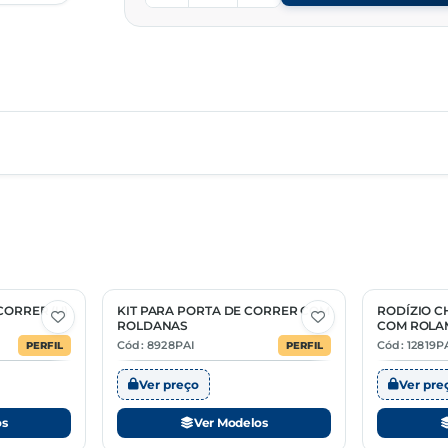
CORRER (U)
KIT PARA PORTA DE CORRER COM
RODÍZIO 
3 Opções
1 Opção
ROLDANAS
COM ROLA
Cód: 8928PAI
Cód: 12819P
PERFIL
PERFIL
Ver preço
Ver pre
os
Ver Modelos