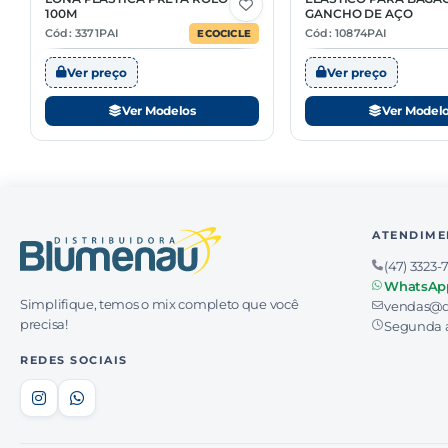
12 Opções
3 Opções
100M
GANCHO DE AÇO
Cód: 3371PAI
Cód: 10874PAI
ECOCICLE
Ver preço
Ver preço
Ver Modelos
Ver Model
ATENDIME
(47) 3323-
WhatsAp
Simplifique, temos o mix completo que você
vendas@d
precisa!
Segunda a
REDES SOCIAIS