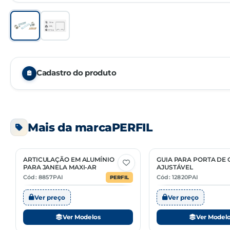
Cadastro do produto
Embalagem
Mais da marca
PERFIL
Unidade de venda
NCM
ARTICULAÇÃO EM ALUMÍNIO
GUIA PARA PORTA DE 
3 Opções
2 Opções
PARA JANELA MAXI-AR
AJUSTÁVEL
Cód: 8857PAI
Cód: 12820PAI
PERFIL
Ver preço
Ver preço
Ver Modelos
Ver Model