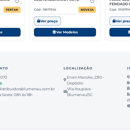
10 Opções
3 Opções
FENDADO 
QUADRADA
Cód: 11817PAI
Cód: 11107P
FERTAK
NOVE54
Ver preço
Ver pre
os
Ver Modelos
NTO
LOCALIZAÇÃO
I
7072
Erwin Manzke, 2310 -
p
Depósito
istribuidorablumenau.com.br
Vila Itoupava ·
 Sexta: 08h às 18h
Blumenau/SC