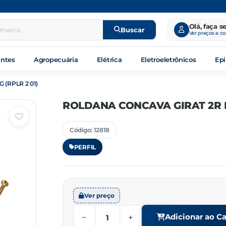
Olá, faça s
Buscar
Ver preços e c
antes
Agropecuária
Elétrica
Eletroeletrônicos
Epi
(RPLR 2 01)
ROLDANA CONCAVA GIRAT 2R LA
Código: 12818
PERFIL
Ver preço
−
+
Adicionar ao Ca