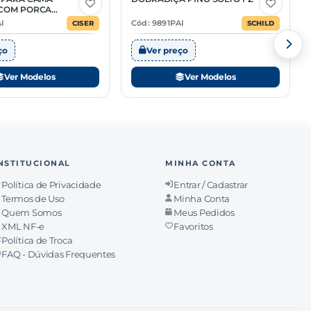
6 Opções
COM PORCA
 PS
AI
Cód: 9891PAI
CISER
SCHILD
ço
Ver preço
Ver Modelos
Ver Modelos
NSTITUCIONAL
MINHA CONTA
Política de Privacidade
Entrar / Cadastrar
Termos de Uso
Minha Conta
Quem Somos
Meus Pedidos
XML NF-e
Favoritos
Política de Troca
FAQ - Dúvidas Frequentes