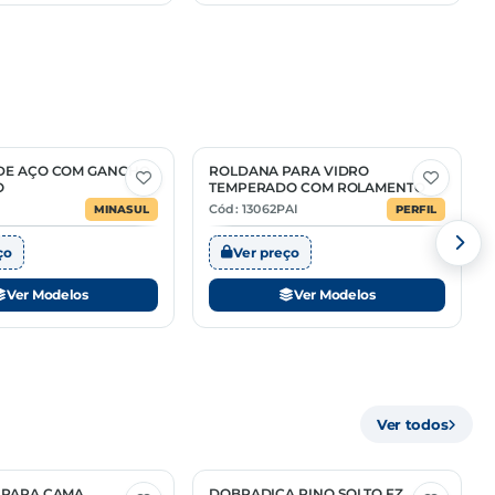
DE AÇO COM GANCHO
ROLDANA PARA VIDRO
2 Opções
O
TEMPERADO COM ROLAMENTO
Cód: 13062PAI
MINASUL
PERFIL
ço
Ver preço
Ver Modelos
Ver Modelos
Ver todos
 PARA CAMA
DOBRADIÇA PINO SOLTO FZ