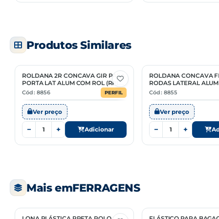
Produtos Similares
ROLDANA 2R CONCAVA GIR PARA
ROLDANA CONCAVA FI
PORTA LAT ALUM COM ROL (RPLR
RODAS LATERAL ALUM
2 03)
Cód: 8856
Cód: 8855
PERFIL
Ver preço
Ver preço
−
+
−
+
Adicionar
Ad
Mais em
FERRAGENS
LONA PLÁSTICA PRETA ROLO
ELÁSTICO PARA BAGA