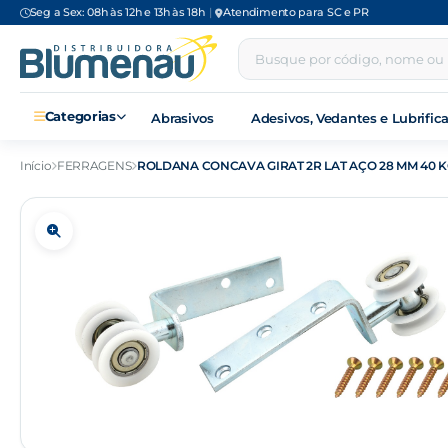
Seg a Sex: 08h às 12h e 13h às 18h
|
Atendimento para SC e PR
Categorias
Abrasivos
Adesivos, Vedantes e Lubrific
Início
FERRAGENS
ROLDANA CONCAVA GIRAT 2R LAT AÇO 28 MM 40 KG 