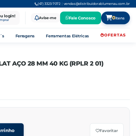
(47) 3323-7072
|
vendas@distribuidorablumenau.com.br
eu login!
0
Avise-me
Fale Conosco
itens
omprar
OFERTAS
´s
Ferragens
Ferramentas Elétricas
T AÇO 28 MM 40 KG (RPLR 2 01)
rrinho
Favoritar