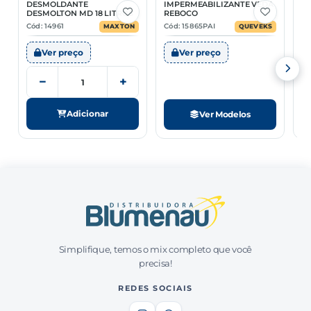
DESMOLDANTE
IMPERMEABILIZANTE VEDA
TE
3 Opções
DESMOLTON MD 18 LITROS
REBOCO
I
Cód: 14961
Cód: 15865PAI
Có
MAXTON
QUEVEKS
Ver preço
Ver preço
−
+
Adicionar
Ver Modelos
Simplifique, temos o mix completo que você
precisa!
REDES SOCIAIS