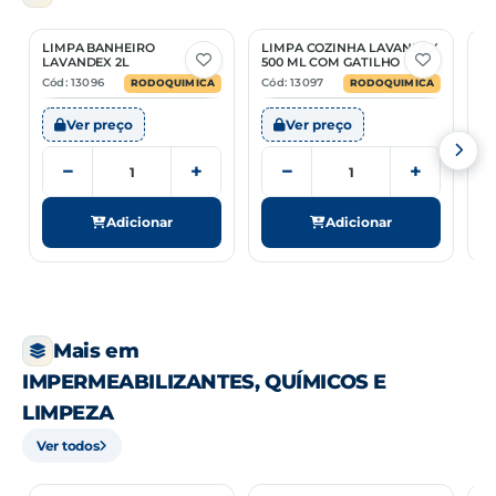
LIMPA BANHEIRO
LIMPA COZINHA LAVANDEX
C
LAVANDEX 2L
500 ML COM GATILHO
P
Cód: 13096
Cód: 13097
Có
RODOQUIMICA
RODOQUIMICA
Ver preço
Ver preço
−
+
−
+
Adicionar
Adicionar
Mais em
IMPERMEABILIZANTES, QUÍMICOS E
LIMPEZA
Ver todos