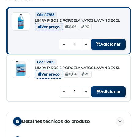
Cód: 12788
LIMPA PISOS E PORCELANATOS LAVANDEX 2L
Ver preço
01/06
PC
−
+
Adicionar
Cód: 12789
LIMPA PISOS E PORCELANATOS LAVANDEX 5L
Ver preço
01/04
PC
−
+
Adicionar
Detalhes técnicos do produto