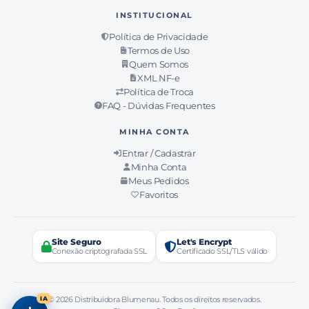
INSTITUCIONAL
Política de Privacidade
Termos de Uso
Quem Somos
XML NF-e
Política de Troca
FAQ - Dúvidas Frequentes
MINHA CONTA
Entrar / Cadastrar
Minha Conta
Meus Pedidos
Favoritos
Site Seguro
Let's Encrypt
Conexão criptografada SSL
Certificado SSL/TLS válido
IA
© 2026 Distribuidora Blumenau. Todos os direitos reservados.