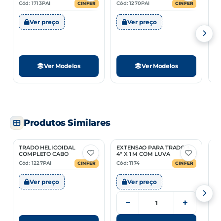
Cód: 1713PAI
Cód: 1270PAI
Có
CINFER
CINFER
Ver preço
Ver preço
Ver Modelos
Ver Modelos
Produtos Similares
TRADO HELICOIDAL
EXTENSAO PARA TRADO 3
C
3 Opções
COMPLETO CABO
4" X 1 M COM LUVA
C
Cód: 1227PAI
Cód: 1174
Có
CINFER
CINFER
Ver preço
Ver preço
−
+