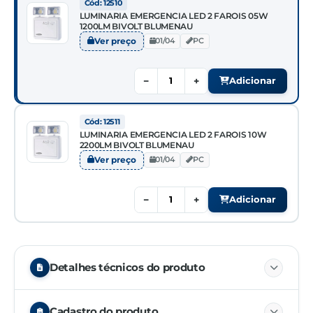
Cód: 12510
LUMINARIA EMERGENCIA LED 2 FAROIS 05W
1200LM BIVOLT BLUMENAU
Ver preço
01/04
PC
−
+
Adicionar
Cód: 12511
LUMINARIA EMERGENCIA LED 2 FAROIS 10W
2200LM BIVOLT BLUMENAU
Ver preço
01/04
PC
−
+
Adicionar
Detalhes técnicos do produto
Cód. 12510
Cadastro do produto