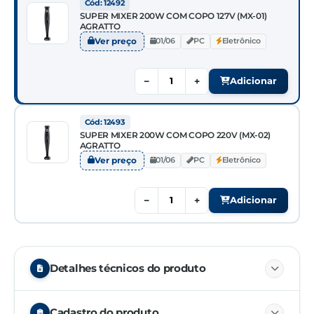
Cód: 12492
SUPER MIXER 200W COM COPO 127V (MX-01)
AGRATTO
Ver preço
01/06
PC
Eletrônico
−
+
Adicionar
Cód: 12493
SUPER MIXER 200W COM COPO 220V (MX-02)
AGRATTO
Ver preço
01/06
PC
Eletrônico
−
+
Adicionar
Detalhes técnicos do produto
Motor com 200W :
Cadastro do produto