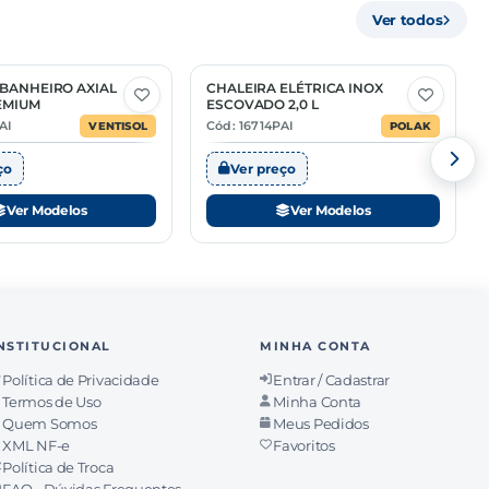
Ver todos
BANHEIRO AXIAL
CHALEIRA ELÉTRICA INOX
1 Opção
EMIUM
ESCOVADO 2,0 L
AI
Cód: 16714PAI
VENTISOL
POLAK
ço
Ver preço
Ver Modelos
Ver Modelos
NSTITUCIONAL
MINHA CONTA
Política de Privacidade
Entrar / Cadastrar
Termos de Uso
Minha Conta
Quem Somos
Meus Pedidos
XML NF-e
Favoritos
Política de Troca
FAQ - Dúvidas Frequentes