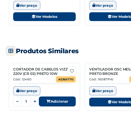
Ver preço
Ver preço
Cabo de 175cm:
Ver Modelos
Ver Model
Grade traseira removível:
Produtos Similares
CORTADOR DE CABELOS VIZZO
VENTILADOR OSC MES
2 Opções
220V (CR 02) PRETO 10W
PRETO BRONZE
Cód: 12460
Cód: 16087PAI
AGRATTO
Ver preço
Ver preço
−
+
Adicionar
Ver Model