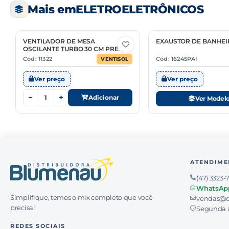
Mais em
ELETROELETRÔNICOS
VENTILADOR DE MESA
EXAUSTOR DE BANHEI
3 Opções
OSCILANTE TURBO 30 CM PRETO
6 PÁS 220V
Cód: 11322
Cód: 16245PAI
VENTISOL
Ver preço
Ver preço
−
+
Adicionar
Ver Model
ATENDIME
(47) 3323-
WhatsAp
Simplifique, temos o mix completo que você
vendas@d
precisa!
Segunda a
REDES SOCIAIS