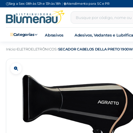
Seg a Sex: 08h às 12h e 13h às 18h
|
Atendimento para SC e PR
Categorias
Abrasivos
Adesivos, Vedantes e Lubrific
Início
ELETROELETRÔNICOS
SECADOR CABELOS DELLA PRETO 1900W