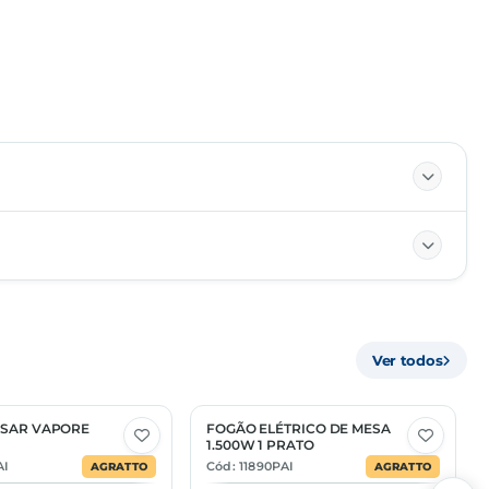
85163100
Ver todos
MÚLTIPLO
—
SSAR VAPORE
FOGÃO ELÉTRICO DE MESA
2 Opções
1.500W 1 PRATO
—
AI
Cód: 11890PAI
AGRATTO
AGRATTO