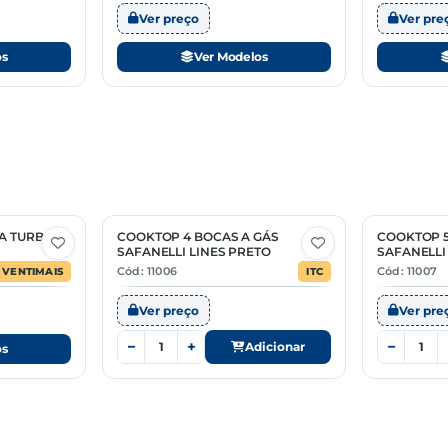
Ver preço
Ver pre
os
Ver Modelos
A TURBO
COOKTOP 4 BOCAS A GÁS
COOKTOP 5
SAFANELLI LINES PRETO
SAFANELLI
Cód: 11006
Cód: 11007
VENTIMAIS
ITC
Ver preço
Ver pre
−
+
−
Adicionar
os