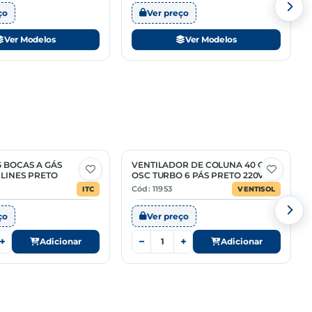
ço
Ver preço
Ver Modelos
Ver Modelos
 BOCAS A GÁS
VENTILADOR DE COLUNA 40 CM
 LINES PRETO
OSC TURBO 6 PÁS PRETO 220V
Cód: 11953
ITC
VENTISOL
ço
Ver preço
+
−
+
Adicionar
Adicionar