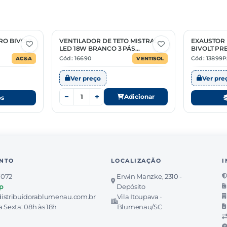
RO BIVOLT
VENTILADOR DE TETO MISTRAL
EXAUSTOR 
2 Opções
LED 18W BRANCO 3 PÁS
BIVOLT PR
INJETADAS BRANCA INVERTER
Cód: 16690
Cód: 13899P
AC&A
VENTISOL
BIVOLT COM CONTROLE REMOTO
Ver preço
Ver pre
−
+
Adicionar
os
NTO
LOCALIZAÇÃO
I
7072
Erwin Manzke, 2310 -
p
Depósito
istribuidorablumenau.com.br
Vila Itoupava ·
 Sexta: 08h às 18h
Blumenau/SC