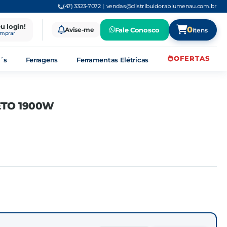
(47) 3323-7072
|
vendas@distribuidorablumenau.com.br
eu login!
0
Avise-me
Fale Conosco
itens
omprar
OFERTAS
´s
Ferragens
Ferramentas Elétricas
ETO 1900W