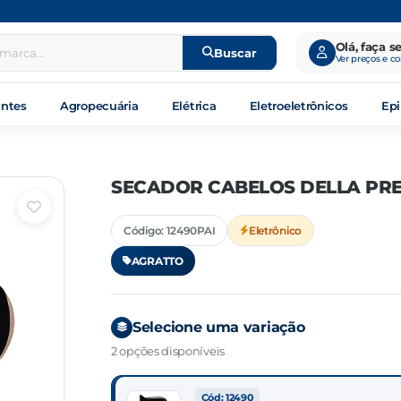
Olá, faça s
Buscar
Ver preços e c
antes
Agropecuária
Elétrica
Eletroeletrônicos
Epi
SECADOR CABELOS DELLA PR
Código: 12490PAI
Eletrônico
AGRATTO
Selecione uma variação
2 opções disponíveis
Cód: 12490