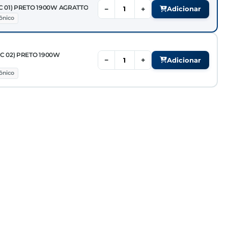
C 01) PRETO 1900W AGRATTO
−
+
Adicionar
rônico
C 02) PRETO 1900W
−
+
Adicionar
rônico