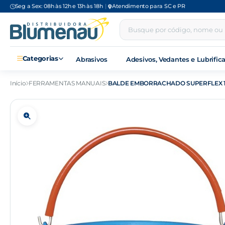
Seg a Sex: 08h às 12h e 13h às 18h
|
Atendimento para SC e PR
Categorias
Abrasivos
Adesivos, Vedantes e Lubrific
Início
FERRAMENTAS MANUAIS
BALDE EMBORRACHADO SUPERFLEX 1