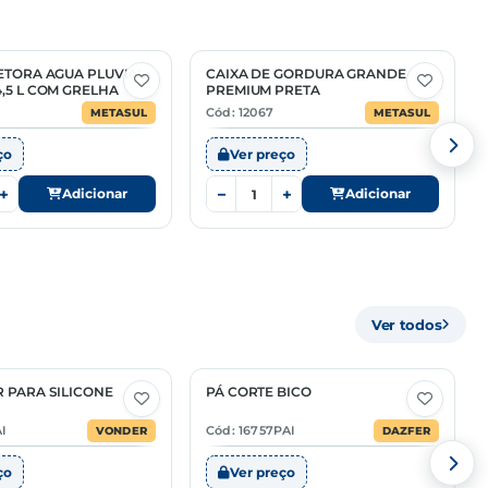
ETORA AGUA PLUVIAL
CAIXA DE GORDURA GRANDE
,5 L COM GRELHA
PREMIUM PRETA
Cód: 12067
METASUL
METASUL
ço
Ver preço
+
−
+
Adicionar
Adicionar
Ver todos
 PARA SILICONE
PÁ CORTE BICO
2 Opções
I
Cód: 16757PAI
VONDER
DAZFER
ço
Ver preço