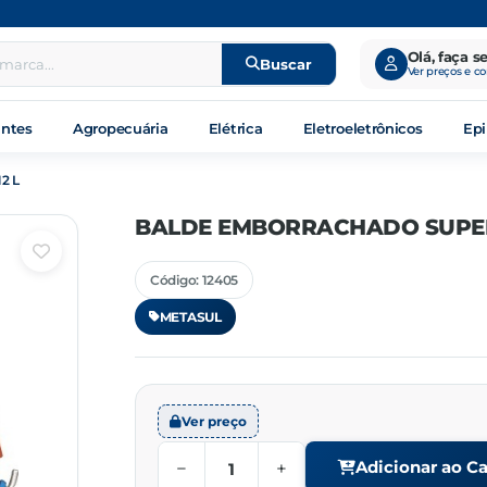
Olá, faça s
Buscar
Ver preços e c
antes
Agropecuária
Elétrica
Eletroeletrônicos
Epi
2 L
BALDE EMBORRACHADO SUPER
Código: 12405
METASUL
Ver preço
−
+
Adicionar ao Ca