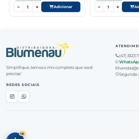
−
+
−
+
Adicionar
Ad
ATENDIME
(47) 3323-
WhatsAp
Simplifique, temos o mix completo que você
vendas@d
precisa!
Segunda a
REDES SOCIAIS
IA