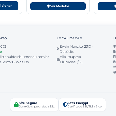
icionar
Ver Modelos
NTO
LOCALIZAÇÃO
I
7072
Erwin Manzke, 2310 -
p
Depósito
istribuidorablumenau.com.br
Vila Itoupava ·
 Sexta: 08h às 18h
Blumenau/SC
Site Seguro
Let's Encrypt
Conexão criptografada SSL
Certificado SSL/TLS válido