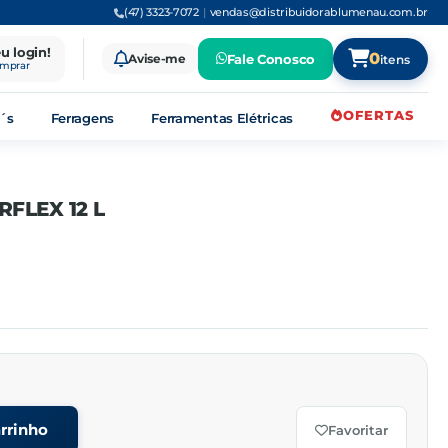
(47) 3323-7072
|
vendas@distribuidorablumenau.com.br
eu login!
0
Avise-me
Fale Conosco
itens
omprar
OFERTAS
´s
Ferragens
Ferramentas Elétricas
FLEX 12 L
rrinho
Favoritar