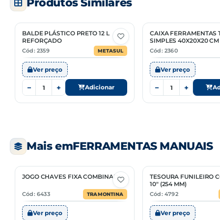
Produtos Similares
BALDE PLÁSTICO PRETO 12 L
CAIXA FERRAMENTAS 
REFORÇADO
SIMPLES 40X20X20 CM
Cód: 2359
Cód: 2360
METASUL
Ver preço
Ver preço
−
+
−
+
Adicionar
Ad
Mais em
FERRAMENTAS MANUAIS
JOGO CHAVES FIXA COMBINADA
TESOURA FUNILEIRO 
10" (254 MM)
Cód: 6433
Cód: 4792
TRAMONTINA
Ver preço
Ver preço