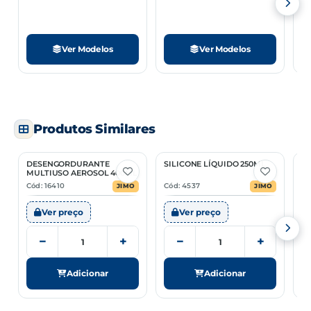
Ver Modelos
Ver Modelos
Produtos Similares
DESENGORDURANTE
SILICONE LÍQUIDO 250ML
IN
MULTIUSO AEROSOL 400ML
Cód: 16410
Cód: 4537
Có
JIMO
JIMO
Ver preço
Ver preço
−
+
−
+
Adicionar
Adicionar