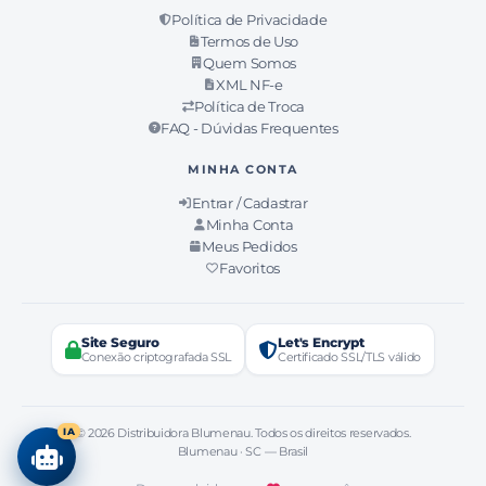
Política de Privacidade
Termos de Uso
Quem Somos
XML NF-e
Política de Troca
FAQ - Dúvidas Frequentes
MINHA CONTA
Entrar / Cadastrar
Minha Conta
Meus Pedidos
Favoritos
Site Seguro
Let's Encrypt
Conexão criptografada SSL
Certificado SSL/TLS válido
IA
© 2026 Distribuidora Blumenau. Todos os direitos reservados.
Blumenau · SC — Brasil