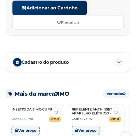
Adicionar ao Carrinho
Favoritar
Cadastro do produto
Embalagem
12/12
Mais da marca
JIMO
Ver todos
Unidade de venda
PC
INSETICIDA JIMO CUPIM
REPELENTE ANTI-INSET
SI
NCM
38249941
6 Opções
2 Opções
APARELHO ELÉTRICO -
REFIL PASTILHA
Cód: 4528PAI
Cód: 4523PAI
Có
JIMO
JIMO
Ver preço
Ver preço