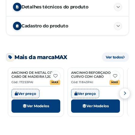
Detalhes técnicos do produto
Cadastro do produto
NCM
84329000
Mais da marca
MAX
Ver todos
CÓDIGO
EMBALAGEM
UN.
MÚLTIPLO
12340
01/06
PC
—
ANCINHO DE METAL COM
ANCINHO REFORÇADO
B
2 Opções
2 Opções
CABO DE MADEIRA 1,20M
CURVO COM CABO
Cód: 17253PAI
Cód: 11843PAI
Có
MAX
MAX
12341
01/06
PC
—
Ver preço
Ver preço
Ver Modelos
Ver Modelos