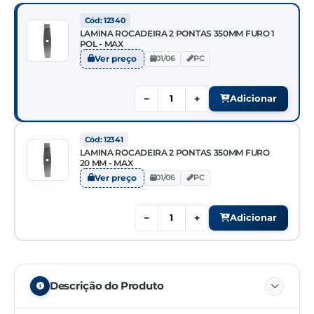
Cód: 12340
LAMINA ROCADEIRA 2 PONTAS 350MM FURO 1
POL - MAX
Ver preço
01/06
PC
−
+
Adicionar
Cód: 12341
LAMINA ROCADEIRA 2 PONTAS 350MM FURO
20 MM - MAX
Ver preço
01/06
PC
−
+
Adicionar
Descrição do Produto