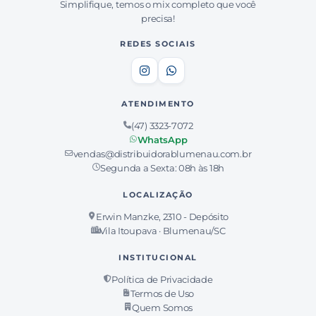
Simplifique, temos o mix completo que você
precisa!
REDES SOCIAIS
ATENDIMENTO
(47) 3323-7072
WhatsApp
vendas@distribuidorablumenau.com.br
Segunda a Sexta: 08h às 18h
LOCALIZAÇÃO
Erwin Manzke, 2310 - Depósito
Vila Itoupava · Blumenau/SC
INSTITUCIONAL
Política de Privacidade
Termos de Uso
Quem Somos