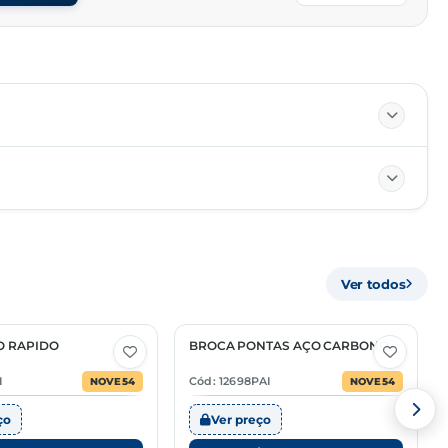
10/10
Ver todos
PC
82119400
O RAPIDO
BROCA PONTAS AÇO CARBONO
1 Opção
I
Cód: 12698PAI
NOVE54
NOVE54
ço
Ver preço