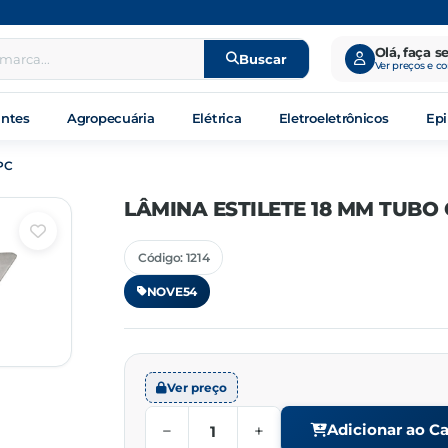
Olá, faça s
Buscar
Ver preços e c
antes
Agropecuária
Elétrica
Eletroeletrônicos
Epi
PC
LÂMINA ESTILETE 18 MM TUBO
Código: 1214
NOVE54
Ver preço
−
+
Adicionar ao Ca