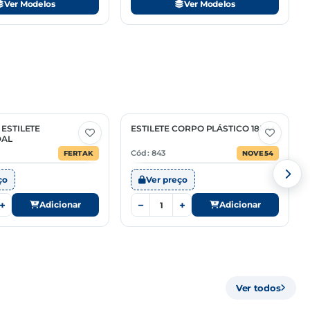
Ver Modelos
Ver Modelos
 ESTILETE
ESTILETE CORPO PLÁSTICO 18MM
DAL
Cód: 843
FERTAK
NOVE54
ço
Ver preço
+
−
+
Adicionar
Adicionar
Ver todos