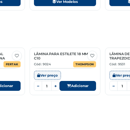
os
Ver Modelos
AL
LÂMINA PARA ESTILETE 18 MM JG
LÂMINA DE
INA
C10
TRAPEZOI
Cód: 9024
Cód: 9531
FERTAK
THOMPSON
Ver preço
Ver pre
−
+
−
icionar
Adicionar