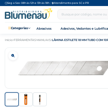
Seg a Sex: 08h às 12h e 13h às 18h
|
Atendimento para SC e PR
Categorias
Abrasivos
Adesivos, Vedantes e Lubrific
Início
FERRAMENTAS MANUAIS
LÂMINA ESTILETE 18 MM TUBO COM 10