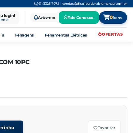
(47) 3323-7072
|
vendas@distribuidorablumenau.com.br
eu login!
0
Avise-me
Fale Conosco
itens
omprar
OFERTAS
´s
Ferragens
Ferramentas Elétricas
 COM 10PC
rrinho
Favoritar