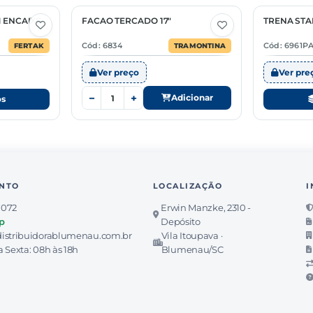
 ENCAIXE
FACAO TERCADO 17"
TRENA ST
3 Opções
Cód: 6834
Cód: 6961PA
FERTAK
TRAMONTINA
Ver preço
Ver pre
−
+
Adicionar
os
NTO
LOCALIZAÇÃO
I
7072
Erwin Manzke, 2310 -
p
Depósito
istribuidorablumenau.com.br
Vila Itoupava ·
 Sexta: 08h às 18h
Blumenau/SC