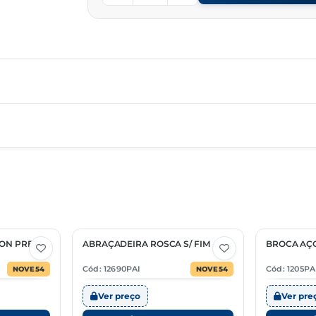
ON PRETA
ABRAÇADEIRA ROSCA S/ FIM
BROCA AÇ
6 Opções
15 Opções
Cód: 12690PAI
Cód: 1205PA
NOVE54
NOVE54
Ver preço
Ver pre