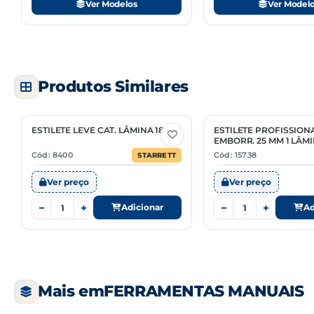
Ver Modelos
Ver Model
Produtos Similares
ESTILETE LEVE CAT. LÂMINA 18 MM
ESTILETE PROFISSION
EMBORR. 25 MM 1 LÂM
Cód: 8400
Cód: 15738
STARRETT
Ver preço
Ver preço
−
+
−
+
Adicionar
Ad
Mais em
FERRAMENTAS MANUAIS