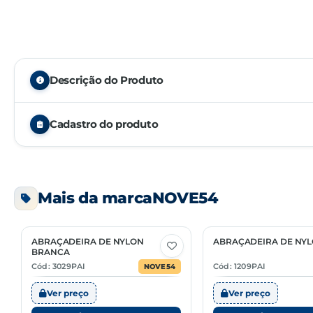
Descrição do Produto
Cadastro do produto
Embalagem
Mais da marca
NOVE54
Unidade de venda
NCM
ABRAÇADEIRA DE NYLON
ABRAÇADEIRA DE NYL
10 Opções
10 Opções
BRANCA
Cód: 3029PAI
Cód: 1209PAI
NOVE54
Ver preço
Ver preço