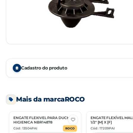
Cadastro do produto
Embalagem
Mais da marca
ROCO
Unidade de venda
NCM
ENGATE FLEXIVEL PARA DUCHA
ENGATE FLEXÍVEL MAL
2 Opções
2 Opções
HIGIENICA NBR14878
1/2" [M] X [F]
Cód: 13504PAI
Cód: 17209PAI
ROCO