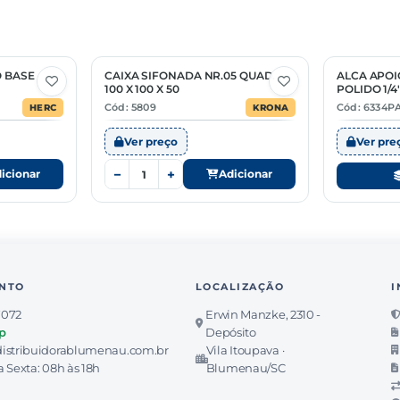
O BASE
CAIXA SIFONADA NR.05 QUAD.
ALCA APOI
5 Opções
100 X 100 X 50
POLIDO 1/4
Cód: 5809
Cód: 6334PA
HERC
KRONA
Ver preço
Ver pre
−
+
icionar
Adicionar
NTO
LOCALIZAÇÃO
I
7072
Erwin Manzke, 2310 -
p
Depósito
istribuidorablumenau.com.br
Vila Itoupava ·
 Sexta: 08h às 18h
Blumenau/SC