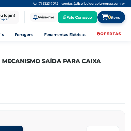
(47) 3323-7072
|
vendas@distribuidorablumenau.com.br
eu login!
0
Avise-me
Fale Conosco
itens
omprar
OFERTAS
´s
Ferragens
Ferramentas Elétricas
 MECANISMO SAÍDA PARA CAIXA