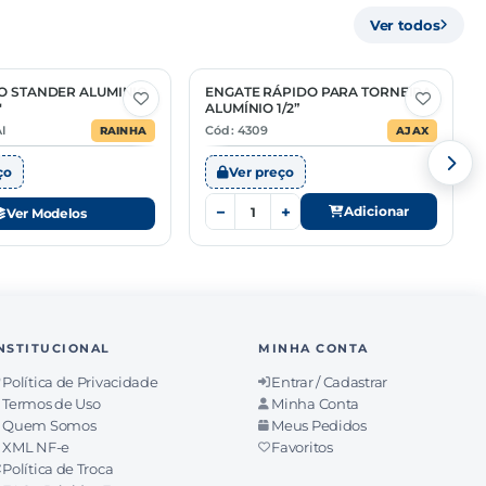
Ver todos
O STANDER ALUMINIO
ENGATE RÁPIDO PARA TORNEIRA
"
ALUMÍNIO 1/2”
I
Cód: 4309
RAINHA
AJAX
ço
Ver preço
−
+
Adicionar
Ver Modelos
NSTITUCIONAL
MINHA CONTA
Política de Privacidade
Entrar / Cadastrar
Termos de Uso
Minha Conta
Quem Somos
Meus Pedidos
XML NF-e
Favoritos
Política de Troca