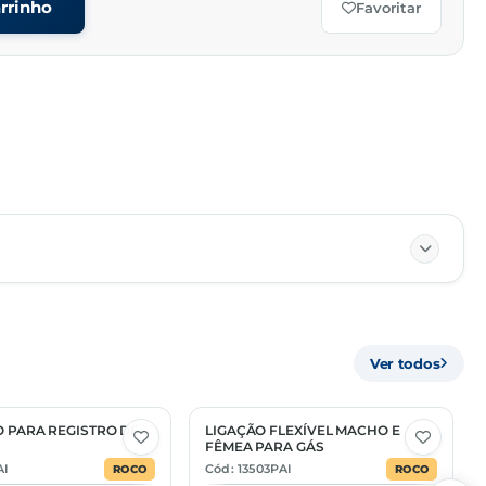
rrinho
Favoritar
01/01
Ver todos
PC
40169990
O PARA REGISTRO DE
LIGAÇÃO FLEXÍVEL MACHO E
2 Opções
FÊMEA PARA GÁS
AI
Cód: 13503PAI
ROCO
ROCO