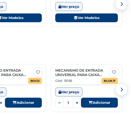
ço
Ver preço
Ver Modelos
Ver Modelos
O ENTRADA
MECANISMO DE ENTRADA
 PARA CAIXA
UNIVERSAL PARA CAIXA
A
ACOPLADA MODELO NEO
Cód: 15156
ROCO
BLUKIT
ço
Ver preço
+
−
+
Adicionar
Adicionar