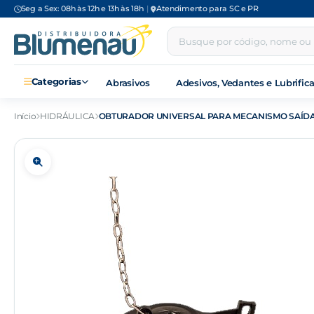
Seg a Sex: 08h às 12h e 13h às 18h
|
Atendimento para SC e PR
Categorias
Abrasivos
Adesivos, Vedantes e Lubrific
Início
HIDRÁULICA
OBTURADOR UNIVERSAL PARA MECANISMO SAÍDA