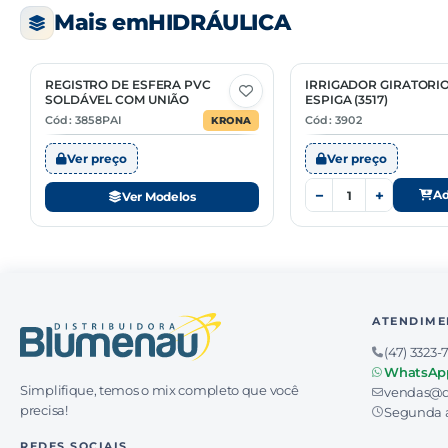
Mais em
HIDRÁULICA
REGISTRO DE ESFERA PVC
IRRIGADOR GIRATORI
3 Opções
SOLDÁVEL COM UNIÃO
ESPIGA (3517)
Cód: 3858PAI
Cód: 3902
KRONA
Ver preço
Ver preço
−
+
Ad
Ver Modelos
ATENDIME
(47) 3323-
WhatsAp
Simplifique, temos o mix completo que você
vendas@d
precisa!
Segunda a
REDES SOCIAIS