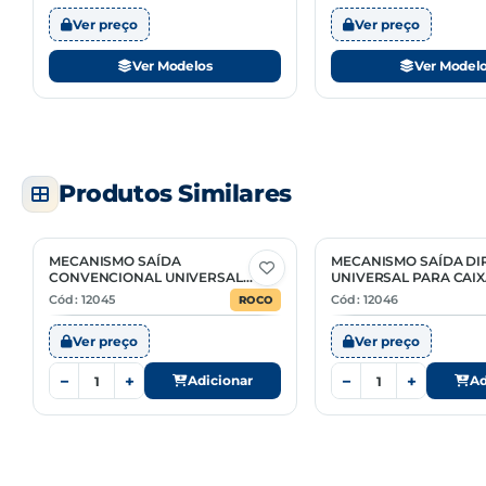
Ver preço
Ver preço
Ver Modelos
Ver Model
Produtos Similares
MECANISMO SAÍDA
MECANISMO SAÍDA DI
CONVENCIONAL UNIVERSAL
UNIVERSAL PARA CAI
PARA CAIXA ACOPLADA
ACOPLADA
Cód: 12045
Cód: 12046
ROCO
Ver preço
Ver preço
−
+
−
+
Adicionar
Ad