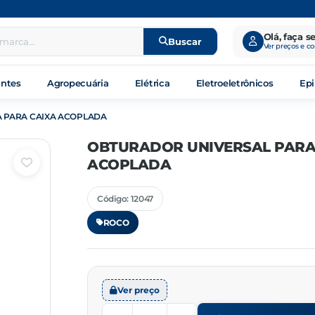
Olá, faça s
Buscar
Ver preços e c
antes
Agropecuária
Elétrica
Eletroeletrônicos
Epi
 PARA CAIXA ACOPLADA
OBTURADOR UNIVERSAL PARA
ACOPLADA
Código: 12047
ROCO
Ver preço