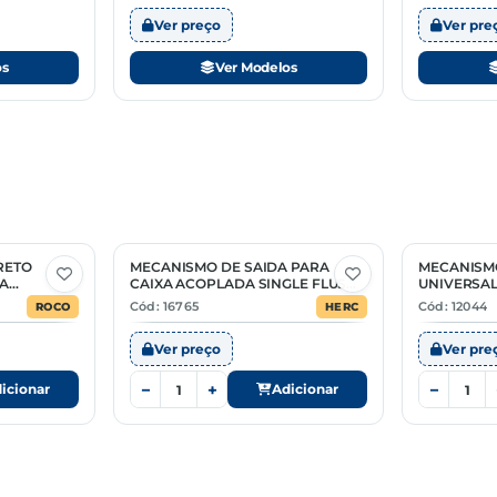
Ver preço
Ver pre
os
Ver Modelos
RETO
MECANISMO DE SAIDA PARA
MECANISM
XA
CAIXA ACOPLADA SINGLE FLUSH
UNIVERSAL
UNIVERSAL
ACOPLAD
Cód: 16765
Cód: 12044
ROCO
HERC
Ver preço
Ver pre
−
+
−
icionar
Adicionar