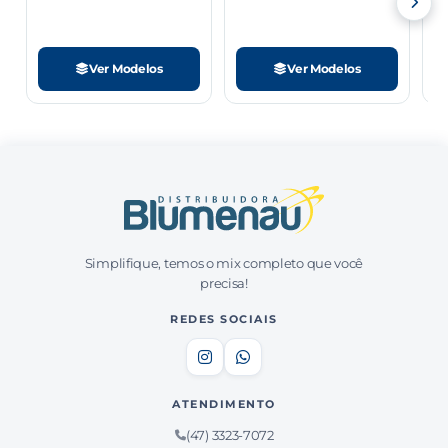
−
+
Adicionar
Ver Modelos
Ver Modelos
Cód: 1332
ABRACADEIRA GALV. TIPO (U) 4" C/50
JANDRIGUES
Ver preço
50/50
PT
−
+
Adicionar
Simplifique, temos o mix completo que você
Cód: 15727
precisa!
ABRACADEIRA GALV. TIPO (U) 6" C/10
JANDRIGUES
REDES SOCIAIS
Ver preço
10/10
PT
−
+
Adicionar
ATENDIMENTO
(47) 3323-7072
Cód: 17222