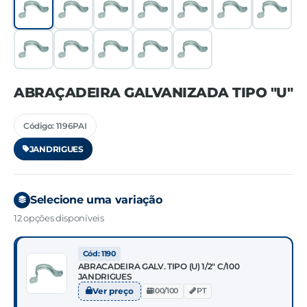
ABRAÇADEIRA GALVANIZADA TIPO "U"
Código: 1196PAI
JANDRIGUES
Selecione uma variação
12 opções disponíveis
Cód: 1190
ABRACADEIRA GALV. TIPO (U) 1/2" C/100
JANDRIGUES
Ver preço
100/100
PT