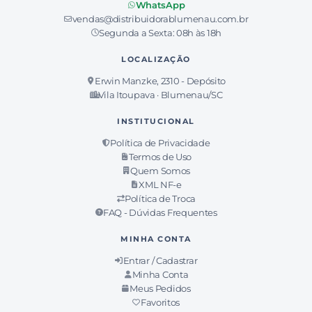
WhatsApp
ABRACADEIRA GALV. TIPO (U) 8" C/10
vendas@distribuidorablumenau.com.br
JANDRIGUES
Segunda a Sexta: 08h às 18h
Ver preço
10/10
PT
LOCALIZAÇÃO
−
+
Adicionar
Erwin Manzke, 2310 - Depósito
Vila Itoupava · Blumenau/SC
INSTITUCIONAL
Política de Privacidade
Termos de Uso
Quem Somos
XML NF-e
Política de Troca
FAQ - Dúvidas Frequentes
MINHA CONTA
Entrar / Cadastrar
Minha Conta
Meus Pedidos
Favoritos