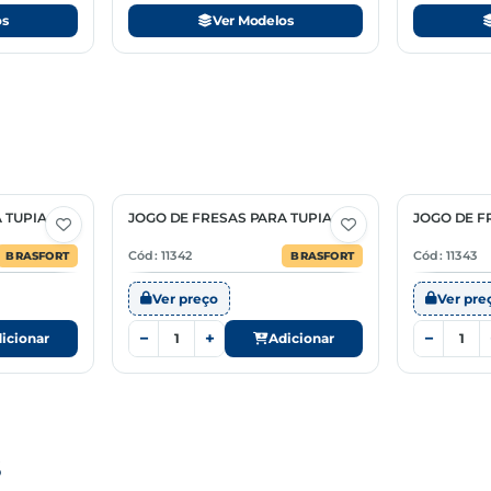
os
Ver Modelos
 TUPIA
JOGO DE FRESAS PARA TUPIA
JOGO DE F
Cód: 11342
Cód: 11343
BRASFORT
BRASFORT
Ver preço
Ver pre
−
+
−
icionar
Adicionar
S