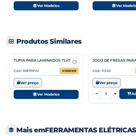
Ver Modelos
Ver Model
Produtos Similares
TUPIA PARA LAMINADOS TLV506
JOGO DE FRESAS PARA
2 Opções
Cód: 10899PAI
Cód: 11340
VONDER
Ver preço
Ver preço
−
+
Ad
Ver Modelos
Mais em
FERRAMENTAS ELÉTRICA