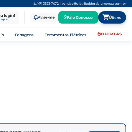
(47) 3323-7072
|
vendas@distribuidorablumenau.com.br
eu login!
0
Avise-me
Fale Conosco
itens
omprar
OFERTAS
´s
Ferragens
Ferramentas Elétricas