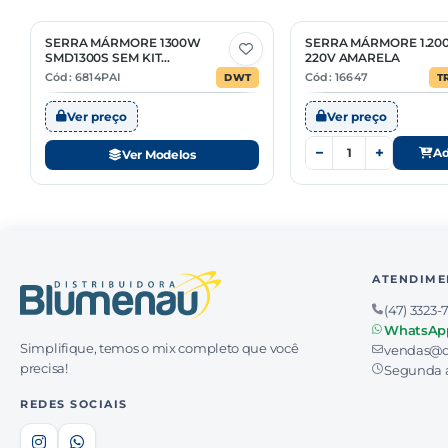
SERRA MÁRMORE 1300W
SERRA MÁRMORE 1.200
2 Opções
SMD1300S SEM KIT
220V AMARELA
REFRIGERAÇÃO
Cód: 6814PAI
Cód: 16647
DWT
T
Ver preço
Ver preço
−
+
Ad
Ver Modelos
ATENDIME
(47) 3323-
WhatsAp
Simplifique, temos o mix completo que você
vendas@d
precisa!
Segunda a
REDES SOCIAIS