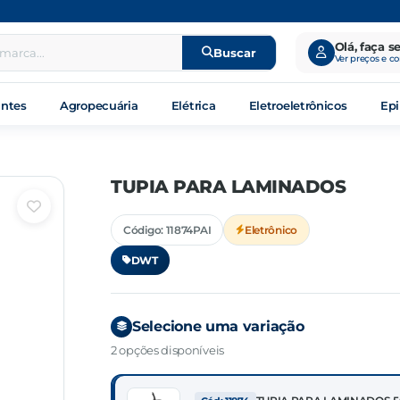
Olá, faça s
Buscar
Ver preços e c
antes
Agropecuária
Elétrica
Eletroeletrônicos
Epi
TUPIA PARA LAMINADOS
Código: 11874PAI
Eletrônico
DWT
Selecione uma variação
2 opções disponíveis