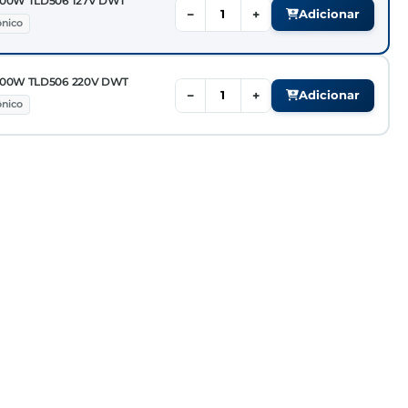
00W TLD506 127V DWT
−
+
Adicionar
ônico
500W TLD506 220V DWT
−
+
Adicionar
ônico