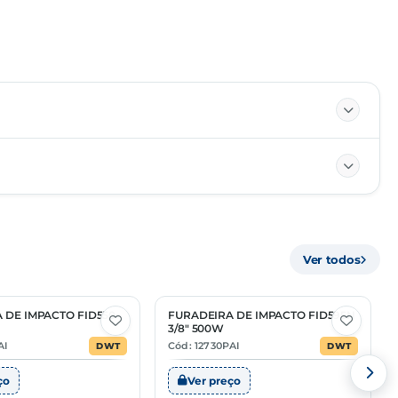
84672999
Ver todos
MÚLTIPLO
—
 DE IMPACTO FID550
FURADEIRA DE IMPACTO FID595N
1 Opção
3/8" 500W
—
AI
Cód: 12730PAI
DWT
DWT
ço
Ver preço