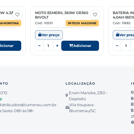
W 4.3/8"
MOTO ESMERIL 360W GR360
BATERIA I
BIVOLT
4,0AH IBD1
Cód: 10591
Cód: 11882
RAMONTINA
INTECH MACHINE
Ver preço
Ver pre
−
+
−
icionar
Adicionar
NTO
LOCALIZAÇÃO
I
7072
Erwin Manzke, 2310 -
p
Depósito
istribuidorablumenau.com.br
Vila Itoupava ·
 Sexta: 08h às 18h
Blumenau/SC