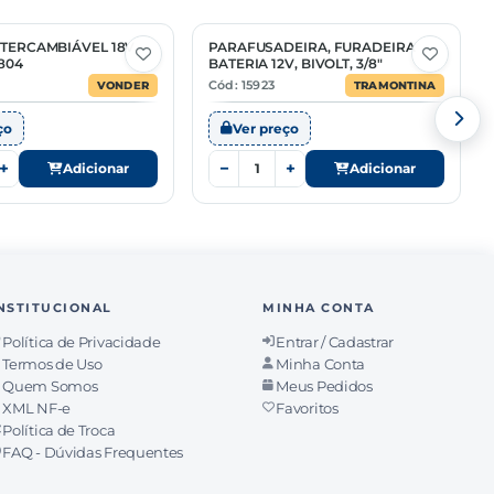
NTERCAMBIÁVEL 18V
PARAFUSADEIRA, FURADEIRA
804
BATERIA 12V, BIVOLT, 3/8"
Cód: 15923
VONDER
TRAMONTINA
ço
Ver preço
+
−
+
Adicionar
Adicionar
NSTITUCIONAL
MINHA CONTA
Política de Privacidade
Entrar / Cadastrar
Termos de Uso
Minha Conta
Quem Somos
Meus Pedidos
XML NF-e
Favoritos
Política de Troca
FAQ - Dúvidas Frequentes