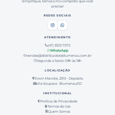
Simplifique, temos o mix completo que você
precisa!
REDES SOCIAIS
ATENDIMENTO
(47) 3323-7072
WhatsApp
vendas@distribuidorablumenau.com.br
Segunda a Sexta: 08h às 18h
LOCALIZAÇÃO
Erwin Manzke, 2310 - Depósito
Vila Itoupava · Blumenau/SC
INSTITUCIONAL
Política de Privacidade
Termos de Uso
Quem Somos