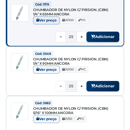
Cód: 1179
CHUMBADOR DE NYLON C/ PRISION. (CBN)
1/4" X 65MM ANCORA
Ver preço
01/100
PC
−
+
Adicionar
Cód: 3549
CHUMBADOR DE NYLON C/ PRISION. (CBN)
1/4" X 90MM ANCORA
Ver preço
01/100
PC
−
+
Adicionar
Cód: 3663
CHUMBADOR DE NYLON C/ PRISION. (CBN)
5/16" X 100MM ANCORA
Ver preço
01/50
PC