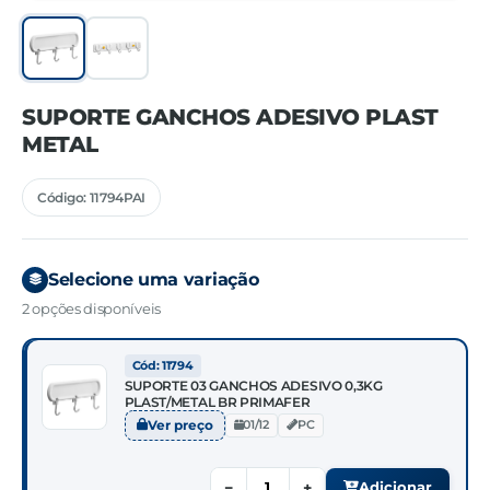
SUPORTE GANCHOS ADESIVO PLAST
METAL
Código: 11794PAI
Selecione uma variação
2 opções disponíveis
Cód: 11794
SUPORTE 03 GANCHOS ADESIVO 0,3KG
PLAST/METAL BR PRIMAFER
Ver preço
01/12
PC
−
+
Adicionar