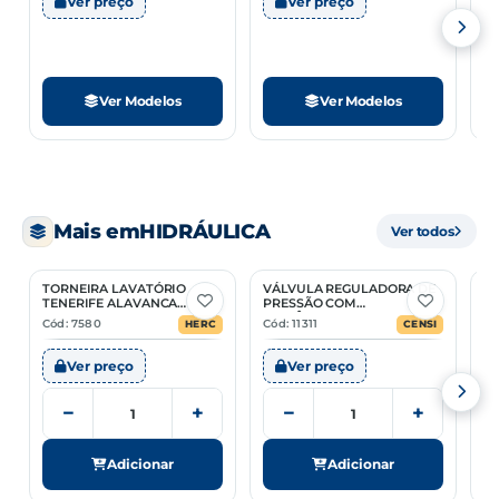
Ver preço
Ver preço
Ver Modelos
Ver Modelos
Mais em
HIDRÁULICA
Ver todos
TORNEIRA LAVATÓRIO
VÁLVULA REGULADORA DE
G
TENERIFE ALAVANCA
PRESSÃO COM
R
PREMIUM 3948
MANÔMETRO INTEGRADO
Cód: 7580
Cód: 11311
Có
HERC
CENSI
Ver preço
Ver preço
−
+
−
+
Adicionar
Adicionar