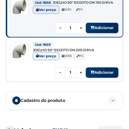
JOELHO 90° ESGOTO DN 150 SHIVA
Cód: 11658
Ver preço
01/10
PC
−
+
Adicionar
Cód: 11659
JOELHO 90° ESGOTO DN 200 SHIVA
Ver preço
01/05
PC
−
+
Adicionar
Cadastro do produto
NCM
39174090