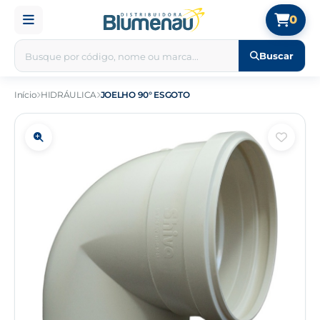
0
Buscar
Início
HIDRÁULICA
JOELHO 90° ESGOTO