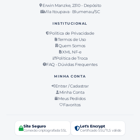
Erwin Manzke, 2310 - Depósito
Vila Itoupava · Blumenau/SC
INSTITUCIONAL
Política de Privacidade
Termos de Uso
Quem Somos
XML NF-e
Política de Troca
FAQ - Dúvidas Frequentes
MINHA CONTA
Entrar / Cadastrar
Minha Conta
Meus Pedidos
Favoritos
Site Seguro
Let's Encrypt
Conexão criptografada SSL
Certificado SSL/TLS válido