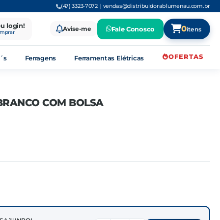
(47) 3323-7072
|
vendas@distribuidorablumenau.com.br
eu login!
0
Avise-me
Fale Conosco
itens
omprar
OFERTAS
´s
Ferragens
Ferramentas Elétricas
 BRANCO COM BOLSA