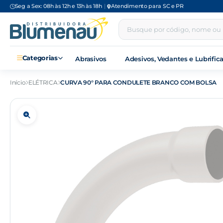
Seg a Sex: 08h às 12h e 13h às 18h
|
Atendimento para SC e PR
Categorias
Abrasivos
Adesivos, Vedantes e Lubrific
Início
ELÉTRICA
CURVA 90° PARA CONDULETE BRANCO COM BOLSA