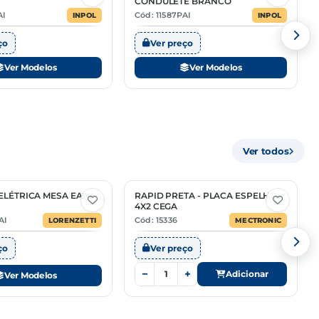
CONDULETE BRANCO
AI
Cód: 11587PAI
INPOL
INPOL
ço
Ver preço
Ver Modelos
Ver Modelos
Ver todos
ELÉTRICA MESA EASY
RAPID PRETA - PLACA ESPELHO
4X2 CEGA
AI
Cód: 15336
LORENZETTI
MECTRONIC
ço
Ver preço
−
+
Adicionar
Ver Modelos