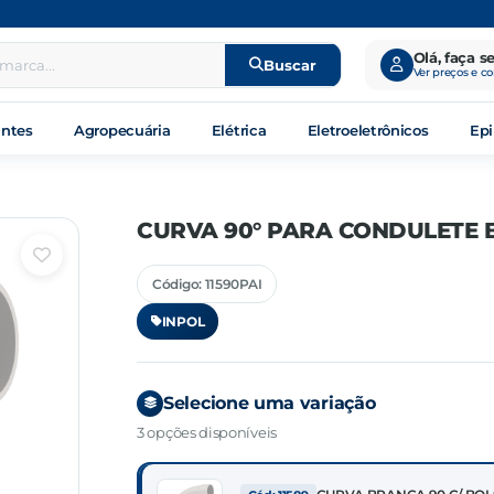
Olá, faça s
Buscar
Ver preços e c
antes
Agropecuária
Elétrica
Eletroeletrônicos
Epi
CURVA 90° PARA CONDULETE
Código: 11590PAI
INPOL
Selecione uma variação
3 opções disponíveis