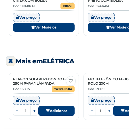
CINZA COM BOLSA
PRETO COM BOLSA
Cód: 17411PAI
Cód: 17414PAI
INPOL
Ver preço
Ver preço
Ver Modelos
Ver Model
Mais em
ELÉTRICA
PLAFON SOLARI REDONDO E-27
FIO TELEFÔNICO FE-1
25CM PARA 1 LÂMPADA
ROLO 200M
Cód: 6895
Cód: 3809
TASCHIBRA
Ver preço
Ver preço
−
+
−
+
Adicionar
Ad