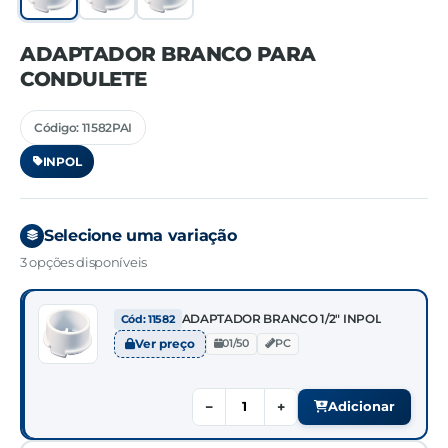
ADAPTADOR BRANCO PARA
CONDULETE
Código: 11582PAI
INPOL
Selecione uma variação
3 opções disponíveis
ADAPTADOR BRANCO 1/2" INPOL
Cód: 11582
Ver preço
01/50
PC
−
+
Adicionar