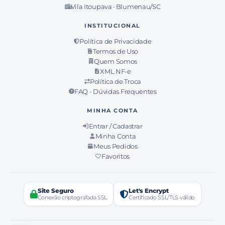
Vila Itoupava · Blumenau/SC
INSTITUCIONAL
Política de Privacidade
Termos de Uso
Quem Somos
XML NF-e
Política de Troca
FAQ - Dúvidas Frequentes
MINHA CONTA
Entrar / Cadastrar
Minha Conta
Meus Pedidos
Favoritos
Site Seguro
Let's Encrypt
Conexão criptografada SSL
Certificado SSL/TLS válido