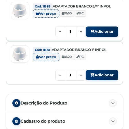
ADAPTADOR BRANCO 3/4" INPOL
Cód: 11583
Ver preço
01/50
PC
−
+
Adicionar
ADAPTADOR BRANCO 1" INPOL
Cód: 11581
Ver preço
01/20
PC
−
+
Adicionar
Descrição do Produto
Cadastro do produto