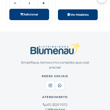
−
+
−
+
Adicionar
Adicionar
Ver Modelos
Cód: 11440
LIXA FERRO/ACO TRIONITE K296 GR180 F
225X275 C/25 TATU
Ver preço
25/25
PT
−
+
Adicionar
Simplifique, temos o mix completo que você
Cód: 11441
precisa!
LIXA FERRO/ACO TRIONITE K296 GR220 F
225X275 C/25 TATU
REDES SOCIAIS
Ver preço
25/25
PT
−
+
Adicionar
ATENDIMENTO
(47) 3323-7072
WhatsApp