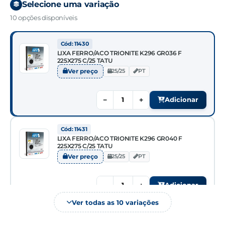
Selecione uma variação
10 opções disponíveis
Cód: 11430
LIXA FERRO/ACO TRIONITE K296 GR036 F
225X275 C/25 TATU
Ver preço
25/25
PT
−
+
Adicionar
Cód: 11431
LIXA FERRO/ACO TRIONITE K296 GR040 F
225X275 C/25 TATU
Ver preço
25/25
PT
−
+
Adicionar
Ver todas as 10 variações
Cód: 11432
LIXA FERRO/ACO TRIONITE K296 GR050 F