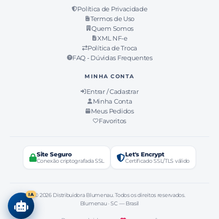
Política de Privacidade
Termos de Uso
Quem Somos
XML NF-e
Política de Troca
FAQ - Dúvidas Frequentes
MINHA CONTA
Entrar / Cadastrar
Minha Conta
Meus Pedidos
Favoritos
Site Seguro
Let's Encrypt
Conexão criptografada SSL
Certificado SSL/TLS válido
IA
© 2026 Distribuidora Blumenau. Todos os direitos reservados.
Blumenau · SC — Brasil