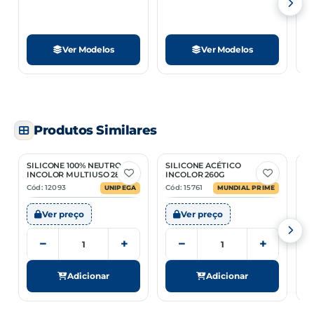
Ver Modelos
Ver Modelos
Produtos Similares
SILICONE 100% NEUTRO
SILICONE ACÉTICO
SI
INCOLOR MULTIUSO 280ML
INCOLOR 260G
M
Cód: 12093
Cód: 15761
Có
UNIPEGA
MUNDIAL PRIME
Ver preço
Ver preço
−
+
−
+
Adicionar
Adicionar