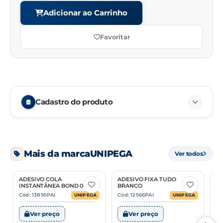
Adicionar ao Carrinho
Favoritar
Cadastro do produto
Embalagem
01/24
Mais da marca
UNIPEGA
Ver todos
Unidade de venda
PC
ADESIVO COLA
ADESIVO FIXA TUDO
C
NCM
32141010
2 Opções
2 Opções
INSTANTÂNEA BOND 007
BRANCO
Cód: 13895PAI
Cód: 12566PAI
Có
UNIPEGA
UNIPEGA
Ver preço
Ver preço