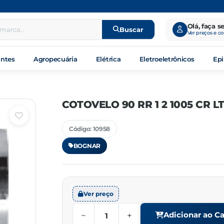
Olá, faça s
Buscar
Ver preços e c
antes
Agropecuária
Elétrica
Eletroeletrônicos
Epi
COTOVELO 90 RR 1 2 1005 CR L
Código: 10958
BOGNAR
Ver preço
−
+
Adicionar ao Ca