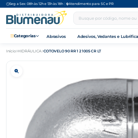
Seg a Sex: 08h às 12h e 13h às 18h
|
Atendimento para SC e PR
Categorias
Abrasivos
Adesivos, Vedantes e Lubrific
Início
HIDRÁULICA
COTOVELO 90 RR 1 2 1005 CR LT