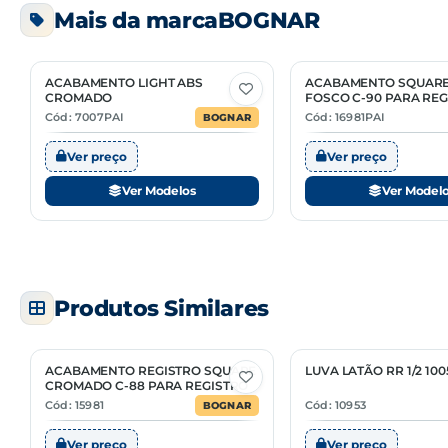
Mais da marca
BOGNAR
Unidade de venda
NCM
ACABAMENTO LIGHT ABS
ACABAMENTO SQUARE
3 Opções
2 Opções
CROMADO
FOSCO C-90 PARA REG
Cód: 7007PAI
Cód: 16981PAI
BOGNAR
Ver preço
Ver preço
Ver Modelos
Ver Model
Produtos Similares
ACABAMENTO REGISTRO SQUARE
LUVA LATÃO RR 1/2 10
CROMADO C-88 PARA REGISTRO
Cód: 15981
Cód: 10953
BOGNAR
Ver preço
Ver preço