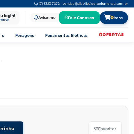
(47) 3323-7072
|
vendas@distribuidorablumenau.com.br
eu login!
0
Avise-me
Fale Conosco
itens
omprar
OFERTAS
´s
Ferragens
Ferramentas Elétricas
T
rrinho
Favoritar