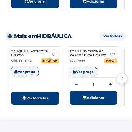
Adicionar
Adicionar
Mais em
HIDRÁULICA
Ver todos
TANQUE PLÁSTICO 28
TORNEIRA COZINHA
U
2 Opções
LITROS
PAREDE BICA HORIZONTAL
M
Cód: 5943PAI
Cód: 7064
Có
BRASIPLA
VIQUA
Ver preço
Ver preço
−
+
Adicionar
Ver Modelos