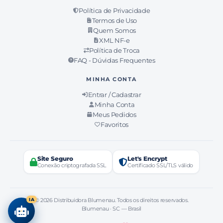
Política de Privacidade
Termos de Uso
Quem Somos
XML NF-e
Política de Troca
FAQ - Dúvidas Frequentes
MINHA CONTA
Entrar / Cadastrar
Minha Conta
Meus Pedidos
Favoritos
Site Seguro
Let's Encrypt
Conexão criptografada SSL
Certificado SSL/TLS válido
IA
© 2026 Distribuidora Blumenau. Todos os direitos reservados.
Blumenau · SC — Brasil