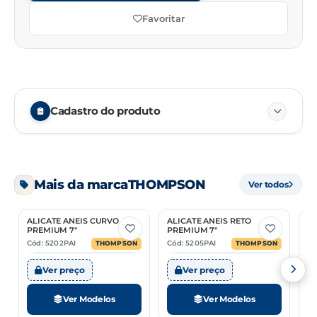
Favoritar
Cadastro do produto
Embalagem
01/20
Mais da marca
THOMPSON
Ver todos
Unidade de venda
PC
ALICATE ANEIS CURVO
ALICATE ANEIS RETO
B
NCM
84142000
2 Opções
2 Opções
PREMIUM 7"
PREMIUM 7"
M
Cód: 5202PAI
Cód: 5205PAI
Có
THOMPSON
THOMPSON
Ver preço
Ver preço
Ver Modelos
Ver Modelos