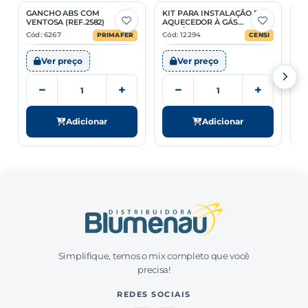
GANCHO ABS COM
KIT PARA INSTALAÇÃO DE
B
VENTOSA (REF.2582)
AQUECEDOR À GÁS
T
FLEXÍVEL 30CM
Cód: 6267
Cód: 12294
Có
PRIMAFER
CENSI
Ver preço
Ver preço
−
+
−
+
Adicionar
Adicionar
Simplifique, temos o mix completo que você
precisa!
REDES SOCIAIS