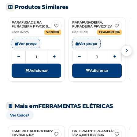
Produtos Similares
PARAFUSADEIRA
PARAFUSADEIRA,
F
FURADEIRA PFV120 S
FURADEIRA PFV120 12V SEM
71
IMPACTO COM 17 PEÇAS
IMPACTO COM 17 PEÇAS
Cód: 14725
Cód: 16321
Có
VONDER
TRAMONTINA
Ver preço
Ver preço
−
+
−
+
Adicionar
Adicionar
Mais em
FERRAMENTAS ELÉTRICAS
Ver todos
ESMERILHADEIRA 860W
BATERIA INTERCAMBIÁVEL
E
1 Opção
EAV860 4.1/2"
18V 4,0AH IBD1804
M