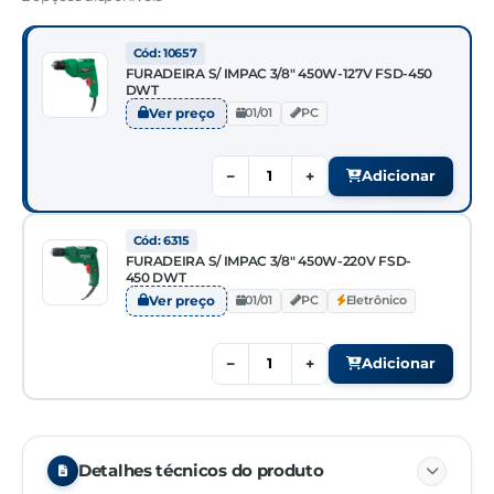
Cód: 10657
FURADEIRA S/ IMPAC 3/8" 450W-127V FSD-450
DWT
Ver preço
01/01
PC
−
+
Adicionar
Cód: 6315
FURADEIRA S/ IMPAC 3/8" 450W-220V FSD-
450 DWT
Ver preço
01/01
PC
Eletrônico
−
+
Adicionar
Detalhes técnicos do produto