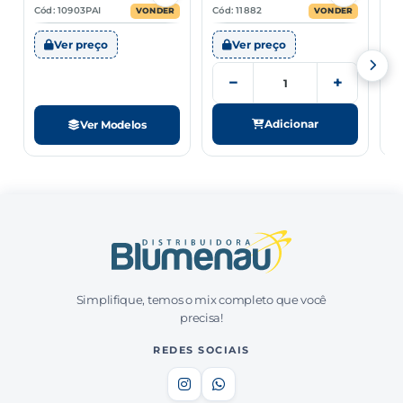
Cód: 10903PAI
Cód: 11882
Có
VONDER
VONDER
Ver preço
Ver preço
−
+
Adicionar
Ver Modelos
Simplifique, temos o mix completo que você
precisa!
REDES SOCIAIS