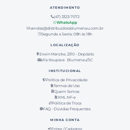
ATENDIMENTO
(47) 3323-7072
WhatsApp
vendas@distribuidorablumenau.com.br
Segunda a Sexta: 08h às 18h
LOCALIZAÇÃO
Erwin Manzke, 2310 - Depósito
Vila Itoupava · Blumenau/SC
INSTITUCIONAL
Política de Privacidade
Termos de Uso
Quem Somos
XML NF-e
Política de Troca
FAQ - Dúvidas Frequentes
MINHA CONTA
Entrar / Cadastrar