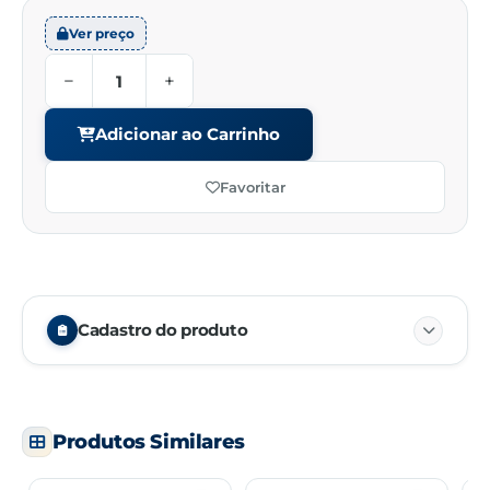
Ver preço
−
+
Adicionar ao Carrinho
Favoritar
Cadastro do produto
Embalagem
01/02
Produtos Similares
Unidade de venda
PC