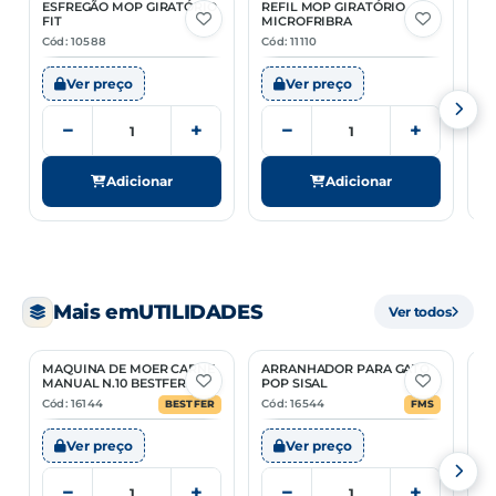
ESFREGÃO MOP GIRATÓRIO
REFIL MOP GIRATÓRIO
C
NCM
96039000
FIT
MICROFRIBRA
G
Cód: 10588
Cód: 11110
Có
Ver preço
Ver preço
−
+
−
+
Adicionar
Adicionar
Mais em
UTILIDADES
Ver todos
MAQUINA DE MOER CARNE
ARRANHADOR PARA GATO
G
MANUAL N.10 BESTFER
POP SISAL
V
53
Cód: 16144
Cód: 16544
Có
BESTFER
FMS
Ver preço
Ver preço
−
+
−
+