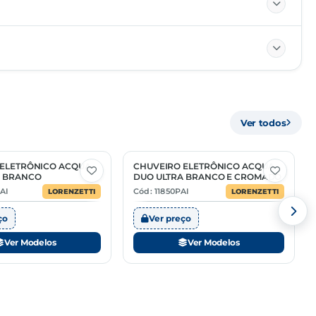
85161000
Ver todos
MÚLTIPLO
—
 ELETRÔNICO ACQUA
CHUVEIRO ELETRÔNICO ACQUA
2 Opções
A BRANCO
DUO ULTRA BRANCO E CROMADO
—
AI
Cód: 11850PAI
LORENZETTI
LORENZETTI
ço
Ver preço
Ver Modelos
Ver Modelos