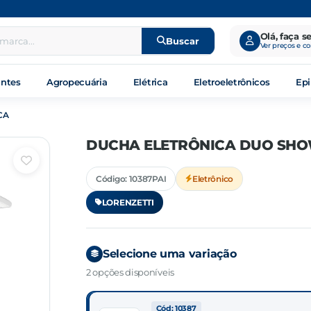
Olá, faça s
Buscar
Ver preços e c
antes
Agropecuária
Elétrica
Eletroeletrônicos
Epi
CA
DUCHA ELETRÔNICA DUO SH
Código: 10387PAI
Eletrônico
LORENZETTI
Selecione uma variação
2 opções disponíveis
Cód: 10387