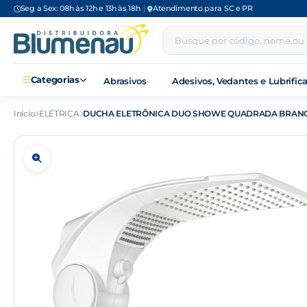
Seg a Sex: 08h às 12h e 13h às 18h
|
Atendimento para SC e PR
Categorias
Abrasivos
Adesivos, Vedantes e Lubrific
Início
ELÉTRICA
DUCHA ELETRÔNICA DUO SHOWE QUADRADA BRAN