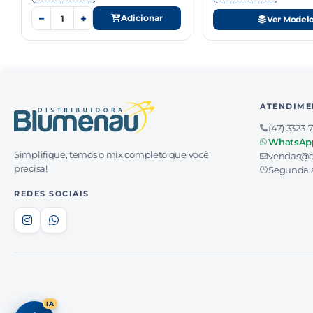
−
+
Adicionar
Ver Model
ATENDIME
(47) 3323-
WhatsAp
Simplifique, temos o mix completo que você
vendas@d
precisa!
Segunda a
REDES SOCIAIS
IA