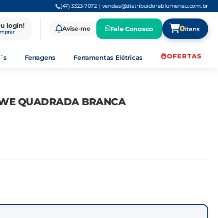
(47) 3323-7072
|
vendas@distribuidorablumenau.com.br
eu login!
0
Avise-me
Fale Conosco
itens
omprar
OFERTAS
´s
Ferragens
Ferramentas Elétricas
OWE QUADRADA BRANCA