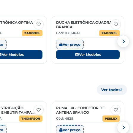
ETRÔNICA OPTIMA
DUCHA ELETRÔNICA QUADRATTA
2 Opções
BRANCA
AI
Cód: 16861PAI
ZAGONEL
ZAGONEL
ço
Ver preço
Ver Modelos
Ver Modelos
Ver todos
ISTRIBUIÇÃO
PUMALUX - CONECTOR DE
 EMBUTIR TAMPA
ANTENA BRANCO
AI
Cód: 4829
THOMPSON
PERLEX
ço
Ver preço