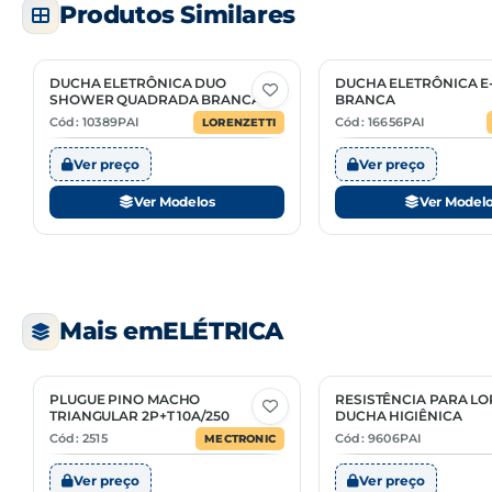
Produtos Similares
DUCHA ELETRÔNICA DUO
DUCHA ELETRÔNICA E
2 Opções
2 Opções
SHOWER QUADRADA BRANCA
BRANCA
TURBO
Cód: 10389PAI
Cód: 16656PAI
LORENZETTI
Ver preço
Ver preço
Ver Modelos
Ver Model
Mais em
ELÉTRICA
PLUGUE PINO MACHO
RESISTÊNCIA PARA LO
2 Opções
TRIANGULAR 2P+T 10A/250
DUCHA HIGIÊNICA
Cód: 2515
Cód: 9606PAI
MECTRONIC
Ver preço
Ver preço