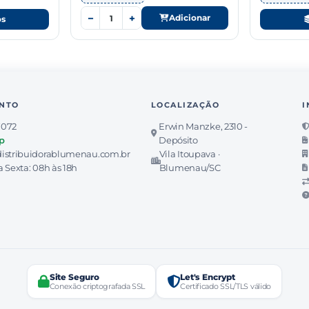
−
+
Adicionar
os
NTO
LOCALIZAÇÃO
I
7072
Erwin Manzke, 2310 -
p
Depósito
istribuidorablumenau.com.br
Vila Itoupava ·
 Sexta: 08h às 18h
Blumenau/SC
Site Seguro
Let's Encrypt
Conexão criptografada SSL
Certificado SSL/TLS válido