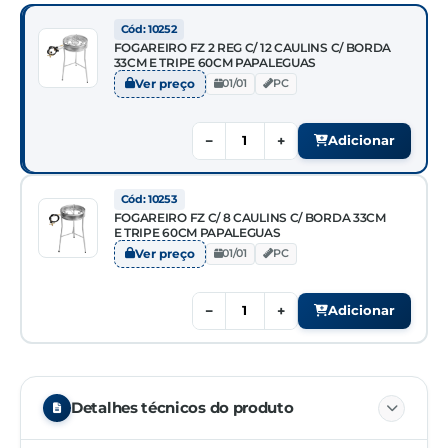
Cód: 10252
FOGAREIRO FZ 2 REG C/ 12 CAULINS C/ BORDA
33CM E TRIPE 60CM PAPALEGUAS
Ver preço
01/01
PC
−
+
Adicionar
Cód: 10253
FOGAREIRO FZ C/ 8 CAULINS C/ BORDA 33CM
E TRIPE 60CM PAPALEGUAS
Ver preço
01/01
PC
−
+
Adicionar
Detalhes técnicos do produto