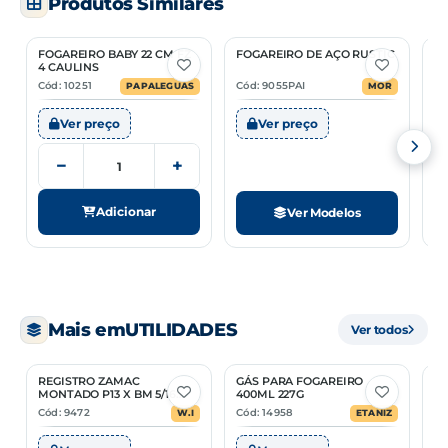
Produtos Similares
FOGAREIRO BABY 22 CM FZ
FOGAREIRO DE AÇO RUSTIC
F
2 Opções
4 CAULINS
Cód: 10251
Cód: 9055PAI
Có
PAPALEGUAS
MOR
Ver preço
Ver preço
−
+
Adicionar
Ver Modelos
Mais em
UTILIDADES
Ver todos
REGISTRO ZAMAC
GÁS PARA FOGAREIRO
V
MONTADO P13 X BM 5/16
400ML 227G
C
COM MANGUEIRA 1M PARA
Cód: 9472
Cód: 14958
Có
W.I
ETANIZ
BOTIJÃO P13